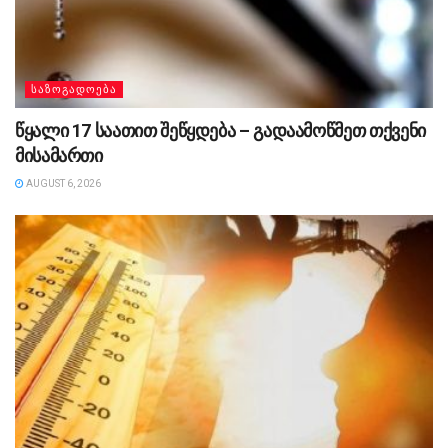
ᲡᲐᲖᲝᲒᲐᲓᲝᲔᲑᲐ
წყალი 17 საათით შეწყდება – გადაამოწმეთ თქვენი
მისამართი
AUGUST 6, 2026