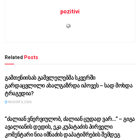
pozitivi
Related
Posts
ᲡᲐᲖᲝᲒᲐᲓᲝᲔᲑᲐ
გამთენიისას გამვლელებმა სკვერში
გარდაცვლილი ახალგაზრდა იპოვეს – სად მოხდა
ტრაგედია?
AUGUST 6, 2026
ᲡᲐᲖᲝᲒᲐᲓᲝᲔᲑᲐ
“ძა­ლი­ან ვნერ­ვი­უ­ლობ, ძა­ლი­ან ცუ­დად ვარ…” – გიგა
ავა­ლი­ა­ნის დე­დის, ეკა კუ­პა­ტა­ძის პირველი
კომენტარი ნია იმნაძის დაპატიმრების შემდეგ