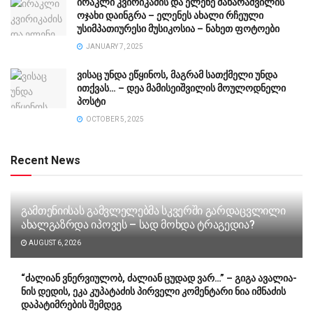
ირაკლი კვირიკაძის და ელენე მახარაშვილის
ოჯახი დაინგრა – ელენეს ახალი რჩეული
უსიმპათიურესი მუსიკოსია – ნახეთ ფოტოები
JANUARY 7, 2025
ვისაც უნდა ეწყინოს, მაგრამ სათქმელი უნდა
ითქვას… – დეა მამისეიშვილის მოულოდნელი
პოსტი
OCTOBER 5, 2025
Recent News
გამთენიისას გამვლელებმა სკვერში გარდაცვლილი
ახალგაზრდა იპოვეს – სად მოხდა ტრაგედია?
AUGUST 6, 2026
“ძა­ლი­ან ვნერ­ვი­უ­ლობ, ძა­ლი­ან ცუ­დად ვარ…” – გიგა ავა­ლი­ა­
ნის დე­დის, ეკა კუ­პა­ტა­ძის პირველი კომენტარი ნია იმნაძის
დაპატიმრების შემდეგ