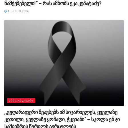
წამქეზებელი!” – რას ამბობს ეკა კუპატაძე?
AUGUST 8, 2026
ᲡᲐᲖᲝᲒᲐᲓᲝᲔᲑᲐ
,,ვეღარაფერი შეავსებს იმ სიცარიელეს, ყველაზე
კეთილი, ყველაზე ყოჩაღი, ჭკვიანი“ – სკოლა ენ ჯი
სამძიმრის წერილს ავრცელებს