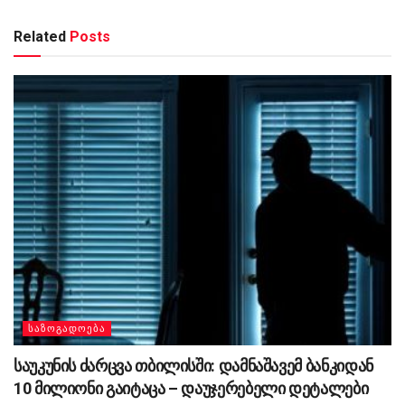
Related
Posts
ᲡᲐᲖᲝᲒᲐᲓᲝᲔᲑᲐ
საუკუნის ძარცვა თბილისში: დამნაშავემ ბანკიდან
10 მილიონი გაიტაცა – დაუჯერებელი დეტალები