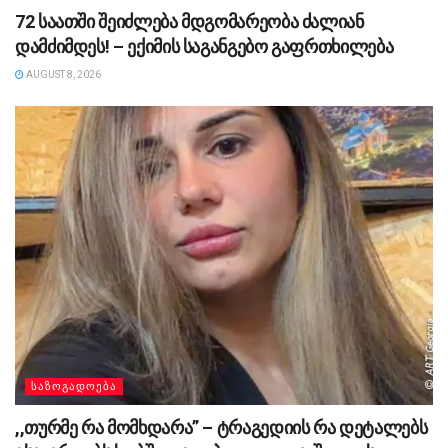
72 საათში შეიძლება მდგომარეობა ძალიან
დამძიმდეს! – ექიმის საგანგებო გაფრთხილება
AUGUST 8, 2026
ᲡᲐᲖᲝᲒᲐᲓᲝᲔᲑᲐ
,,თურმე რა მომხდარა” – ტრაგედიის რა დეტალებს