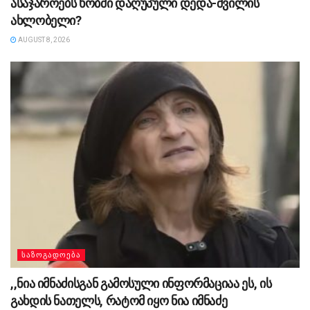
ასაჯაროებს ხობში დაღუპული დედა-შვილის
ახლობელი?
AUGUST 8, 2026
ᲡᲐᲖᲝᲒᲐᲓᲝᲔᲑᲐ
,,ნია იმნაძისგან გამოსული ინფორმაციაა ეს, ის
გახდის ნათელს, რატომ იყო ნია იმნაძე