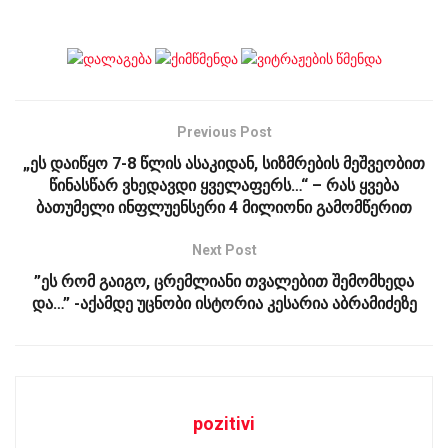
Previous Post
„ეს და­ი­წყო 7-8 წლის ასა­კი­დან, სიზ­მრე­ბის მეშ­ვე­ო­ბით
წინასწარ ვხე­დავ­დი ყვე­ლა­ფერს…“ – რას ყვება
ბათუმელი ინფლუენსერი 4 მილიონი გამომწერით
Next Post
”ეს რომ გაიგო, ცრემლიანი თვალებით შემომხედა
და…” -აქამდე უცნობი ისტორია კესარია აბრამიძეზე
pozitivi