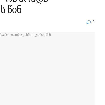
ს წინ
0