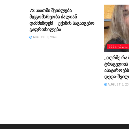
72 საათში შეიძლება
მდგომარეობა ძალიან
დამძიმდეს! – ექიმის საგანგებო
გაფრთხილება
AUGUST 8, 2026
ᲡᲐᲖᲝᲒᲐᲓᲝ
,,თურმე რა
ტრაგედიის
ასაჯაროებ
დედა-შვილ
AUGUST 8, 20