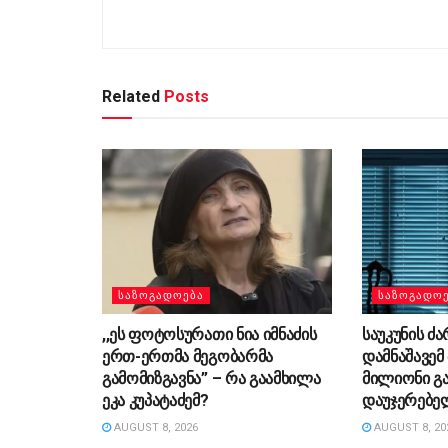
Related
Posts
ᲡᲐᲖᲝᲒᲐᲓᲝᲔᲑᲐ
ᲡᲐᲖᲝᲒᲐᲓᲝ
,,ეს ფოტოსურათი ნია იმნაძის
საუკუნის ძ
ერთ-ერთმა მეგობარმა
დამნაშავემ
გამომიზგავნა” – რა გაამხილა
მილიონი გა
ეკა კუპატაძემ?
დაუჯერებე
AUGUST 8, 2026
AUGUST 8, 20
ᲡᲐᲖᲝᲒᲐᲓᲝᲔᲑᲐ