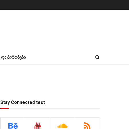
Ი ᲓᲐ ᲞᲘᲠᲝᲑᲔᲑᲘ
Stay Connected test