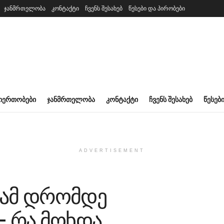
ჯანმრთელობა
კონტაქტი
ჩვენს შესახებ
წესები და პირობები
ᲘᲔᲠᲗᲝᲑᲔᲑᲘ
ᲯᲐᲜᲛᲠᲗᲔᲚᲝᲑᲐ
ᲙᲝᲜᲢᲐᲥᲢᲘ
ᲩᲕᲔᲜᲡ ᲨᲔᲡᲐᲮᲔᲑ
ᲬᲔᲡᲔᲑ
ADVERTISEMENT
 ამ დრომდე
– რა მოხდა