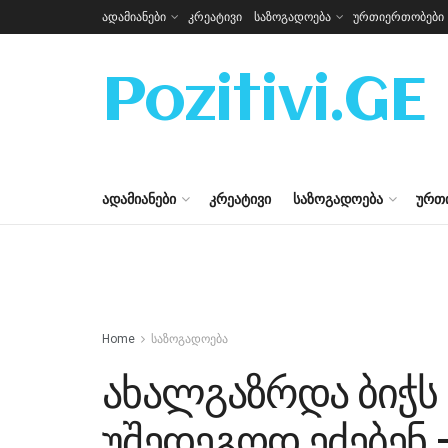
ადამიანები
კრეატივი
საზოგადოება
ურთიერთობები
Pozitivi.GE
ᲐᲓᲐᲛᲘᲐᲜᲔᲑᲘ
ᲙᲠᲔᲐᲢᲘᲕᲘ
ᲡᲐᲖᲝᲒᲐᲓᲝᲔᲑᲐ
ᲣᲠᲗ
Home
საზოგადოება
ახალგაზრდა ბიჭს
უშედეგოდ ეძებენ 