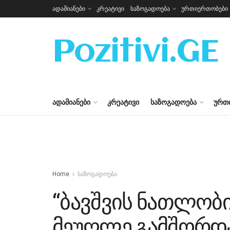
ადამიანები
კრეატივი
საზოგადოება
ურთიერთობები
Pozitivi.GE
ᲐᲓᲐᲛᲘᲐᲜᲔᲑᲘ
ᲙᲠᲔᲐᲢᲘᲕᲘ
ᲡᲐᲖᲝᲒᲐᲓᲝᲔᲑᲐ
ᲣᲠᲗ
Home
საზოგადოება
“ბავშვის ნათლობ
მეუღლე გამშორდა,