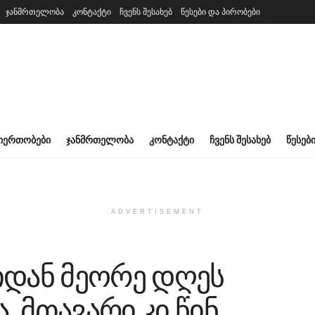
ჯანმრთელობა
კონტაქტი
ჩვენს შესახებ
წესები და პირობები
ᲘᲔᲠᲗᲝᲑᲔᲑᲘ
ᲯᲐᲜᲛᲠᲗᲔᲚᲝᲑᲐ
ᲙᲝᲜᲢᲐᲥᲢᲘ
ᲩᲕᲔᲜᲡ ᲨᲔᲡᲐᲮᲔᲑ
ᲬᲔᲡᲔᲑ
ADVERTISEMENT
იდან მეორე დღეს
 მთავარი კი წინ