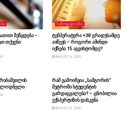
ᲔᲑᲐ
ᲡᲐᲖᲝᲒᲐᲓᲝᲔᲑᲐ
აათით შეწყდება –
ტემპერატურა +38 გრადუსამდე
ეთ თქვენი
აიწევს – როგორი ამინდი
იქნება 15 აგვისტომდე?
26
AUGUST 6, 2026
ᲔᲑᲐ
ᲡᲐᲖᲝᲒᲐᲓᲝᲔᲑᲐ
რიბაშვილის
რამ გამოიწვია „სამგორის”
ოულოდნელი
მეტროში სტუდენტის
გარდაცვალება? – ცნობილია
26
ექსპერტიზის დასკვნა
AUGUST 6, 2026