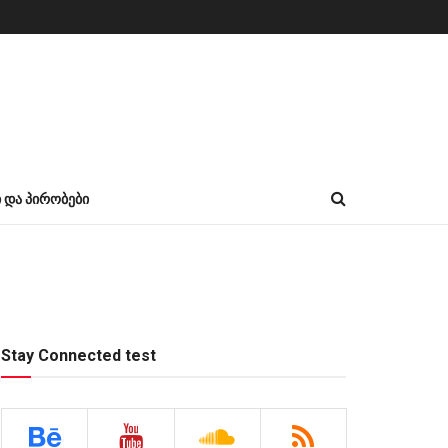
Ი ᲓᲐ ᲞᲘᲠᲝᲑᲔᲑᲘ
Stay Connected test