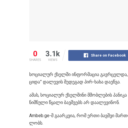
0
3.1k
Share on Facebook
SHARES
VIEWS
სო­ცი­ა­ლურ ქსელ­ში ინფორმაცია გავ­რცელ­და, რ
ციდა” დალევის შედეგად პირ-ხახა დაეწვა.
ამას, სო­ცი­ა­ლურ ქსელ­შინი­ მშობ­ლე­ბის პანიკ
ნიშ­ნუ­ლი წყა­ლი ბავ­შვებს არ და­ა­ლე­ვი­ნონ.
Ambeb.ge-მ გაარკვია, რომ ერთი ბავ­შვი მარ­თლ
ლობს.