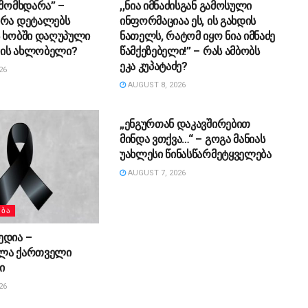
 მომხდარა” –
,,ნია იმნაძისგან გამოსული
 რა დეტალებს
ინფორმაციაა ეს, ის გახდის
ს ხობში დაღუპული
ნათელს, რატომ იყო ნია იმნაძე
ის ახლობელი?
წამქეზებელი!” – რას ამბობს
ეკა კუპატაძე?
26
AUGUST 8, 2026
ᲡᲐᲖᲝᲒᲐᲓᲝᲔᲑᲐ
„ენგურთან დაკავშირებით
მინდა ვთქვა…“ – გოგა მანიას
უახლესი წინასწარმეტყველება
AUGUST 7, 2026
ᲔᲑᲐ
ედია –
ლა ქართველი
ი
26