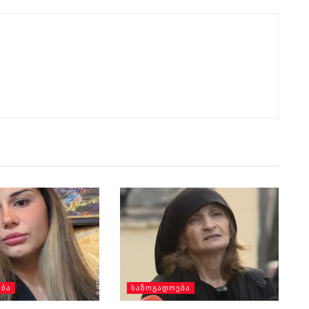
ᲔᲑᲐ
ᲡᲐᲖᲝᲒᲐᲓᲝᲔᲑᲐ