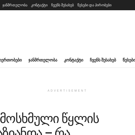
ჯანმრთელობა
კონტაქტი
ჩვენს შესახებ
წესები და პირობები
ᲘᲔᲠᲗᲝᲑᲔᲑᲘ
ᲯᲐᲜᲛᲠᲗᲔᲚᲝᲑᲐ
ᲙᲝᲜᲢᲐᲥᲢᲘ
ᲩᲕᲔᲜᲡ ᲨᲔᲡᲐᲮᲔᲑ
ᲬᲔᲡᲔᲑ
ADVERTISEMENT
ამოსხმული წყლის
აზიანდა – რა