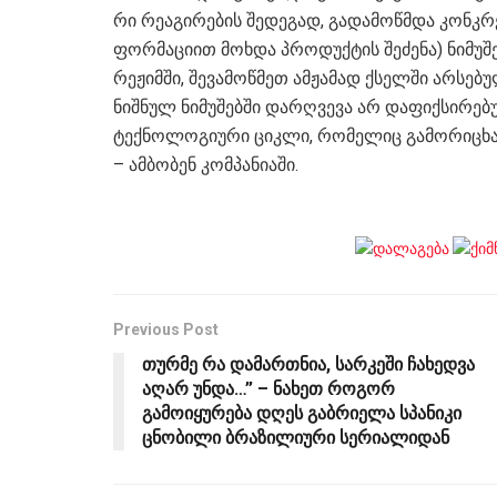
რი რე­ა­გი­რე­ბის შე­დე­გად, გა­და­მოწ­მდა კონ­კრ
ფორ­მა­ცი­ით მოხ­და პრო­დუქ­ტის შე­ძე­ნა) ნი­მუ
რე­ჟიმ­ში, შე­ვა­მოწ­მეთ ამ­ჟა­მად ქსელ­ში არ­სე­
ნიშ­ნულ ნი­მუ­შებ­ში დარ­ღვე­ვა არ და­ფიქ­სი­რე­
ტექ­ნო­ლო­გი­უ­რი ციკ­ლი, რო­მე­ლიც გა­მო­რი­ცხა
– ამბობენ კომპანიაში.
Previous Post
თურმე რა დამართნია, სარკეში ჩახედვა
აღარ უნდა…” – ნახეთ როგორ
გამოიყურება დღეს გაბრიელა სპანიკი
ცნობილი ბრაზილიური სერიალიდან