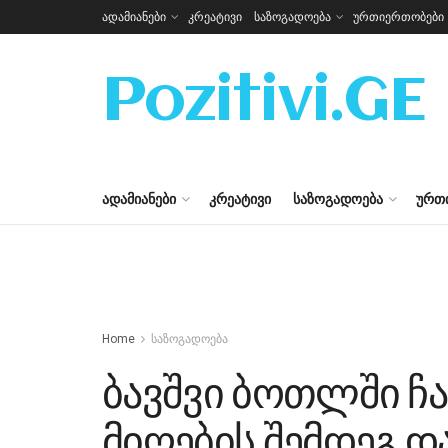
ადამიანები
კრეატივი
საზოგადოება
ურთიერთობები
Pozitivi.GE
ᲐᲓᲐᲛᲘᲐᲜᲔᲑᲘ
ᲙᲠᲔᲐᲢᲘᲕᲘ
ᲡᲐᲖᲝᲒᲐᲓᲝᲔᲑᲐ
ᲣᲠᲗ
Home
საზოგადოება
ბავშვი ბოთლში ჩ
მიღების შემდეგ დ