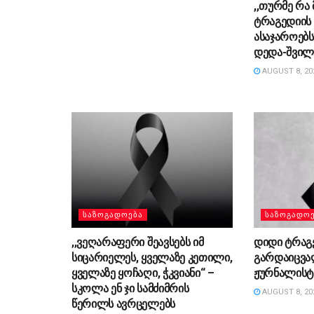
,,თურმე რა
ტრაგედიის
ასაჯაროებ
დედა-შვილ
AUGUST 8, 20
ᲡᲐᲖᲝᲒᲐᲓᲝᲔᲑᲐ
ᲡᲐᲖᲝᲒᲐᲓᲝ
,,ვეღარაფერი შეავსებს იმ
დიდი ტრაგ
სიცარიელეს, ყველაზე კეთილი,
გარდაიცვა
ყველაზე ყოჩაღი, ჭკვიანი“ –
ჟურნალისტ
სკოლა ენ ჯი სამძიმრის
AUGUST 8, 20
წერილს ავრცელებს