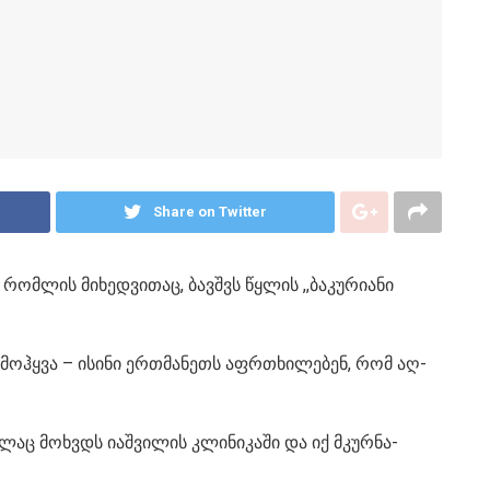
Share on Twitter
ომლის მიხედვითაც, ბავ­შვს წყლის ,,ბა­კუ­რი­ა­ნი
ა მოჰყვა – ისინი ერ­თმა­ნეთს აფრ­თხი­ლე­ბენ, რომ აღ­
აც მოხვდს იაშ­ვი­ლის კლი­ნი­კა­ში და იქ მკურ­ნა­