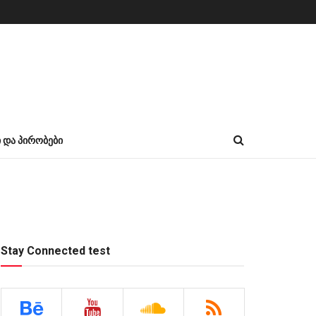
Ი ᲓᲐ ᲞᲘᲠᲝᲑᲔᲑᲘ
Stay Connected test