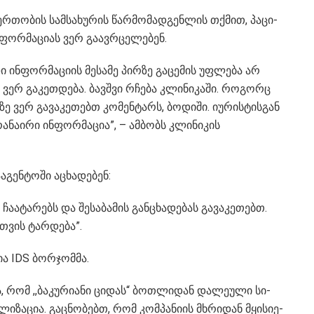
­ერ­თო­ბის სამ­სა­ხუ­რის წარ­მო­მად­გენლის თქმით, ­პა­ცი­
ე ინფორმაციას ვერ გაავრცელებენ.
დი ინ­ფორ­მა­ცი­ის მე­სა­მე პირ­ზე გა­ცე­მის უფ­ლე­ბა არ
 ვერ გა­კეთ­დე­ბა. ბავ­შვი რჩე­ბა კლი­ნი­კა­ში. რო­გორც
ა­ზე ვერ გა­ვა­კე­თებთ კო­მენ­ტარს, ბო­დი­ში. იუ­რის­ტის­გან
ა­ნა­ი­რი ინ­ფორ­მა­ცია”, – ამბობს კლინიკის
ა­გენ­ტოში აცხადებენ:
 ჩა­ა­ტა­რებს და შე­სა­ბა­მის გან­ცხა­დე­ბას გა­ვა­კე­თებთ.
­თვის ტარ­დე­ბა”.
 IDS ბორ­ჯო­მმა.
 რომ ,,ბა­კუ­რი­ა­ნი ცი­დას“ ბოთ­ლი­დან და­ლე­უ­ლი სი­
ი­ზა­ცია. გაც­ნო­ბებთ, რომ კომ­პა­ნი­ის მხრი­დან მყი­სი­ე­