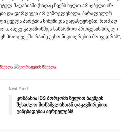
ე­ტულ მა­ღა­ზი­ა­ში (სა­დაც ჩვენს ხელთ არ­სე­ბუ­ლი ინ­
­შე­ბი და დარ­ღვე­ვა არ გა­მოვ­ლე­ნი­ლა. პა­რა­ლე­ლურ
ბუ­ლი ყვე­ლა პარ­ტი­ის ნი­მუ­ში და ვა­დას­ტუ­რებთ, რომ აღ­
ბუ­ლა. ასე­ვე გა­და­მოწ­მდა სა­წარ­მოო პრო­ცე­სის სრუ­ლი
ვს პრო­დუქ­ტში რა­ი­მე უცხო ნივ­თი­ე­რე­ბის მოხ­ვედ­რას”,
Next Post
კომპანია IDS ბორჯომი წყლით ბავშვის
შესაძლო მოწამვლასთან დაკავშირებით
განცხადებას ავრცელებს!