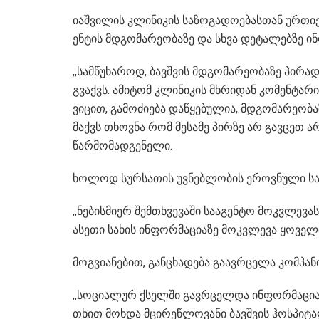
იაშ­ვი­ლის კლი­ნი­კის სა­ზო­გა­დო­ე­ბას­თან ურ­თი
ენ­ტის მდგო­მა­რე­ო­ბა­ზე და სხვა დე­ტა­ლებ­ზ
,,სამ­წუ­ხა­როდ, ბავ­შვის მდგო­მა­რე­ო­ბა­ზე პი­რა­
გვაქვს. ამი­ტომ კლი­ნი­კის მხრი­დან კო­მენ­ტა­რი
ვი­ცით, გა­მო­ძი­ე­ბა და­წყე­ბუ­ლია, მდგო­მა­რე­ო­ბ
მაქვს თხოვ­ნა რომ მე­სა­მე პირ­ზე არ გავ­ცეთ არ
წარმომადგენელი.
ხოლოდ სურ­სა­თის უვ­ნებ­ლო­ბის ეროვ­ნუ­ლი სა­
,,ნე­ბის­მი­ერ შემ­თხვე­ვა­ში სა­ა­გენ­ტო მოკ­ვლე­ვას
ასე­თი სა­ხის ინ­ფორ­მა­ცი­ა­ზე მოკ­ვლე­ვა ყო­ველ
მოგვიანებით, განცხადება გაავრცელა კომპანია
,,სო­ცი­ა­ლურ ქსელ­ში გავ­რცელ­და ინ­ფორ­მა­ცია,
თხით მოხ­და მცი­რე­წლო­ვა­ნი ბავ­შვის ჰოს­პი­ტა­ლ