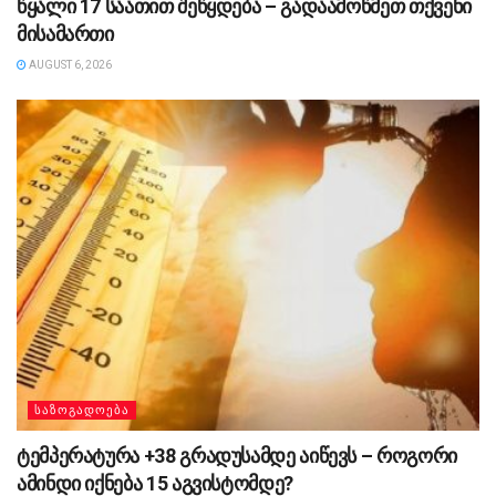
წყალი 17 საათით შეწყდება – გადაამოწმეთ თქვენი
მისამართი
AUGUST 6, 2026
ᲡᲐᲖᲝᲒᲐᲓᲝᲔᲑᲐ
ტემპერატურა +38 გრადუსამდე აიწევს – როგორი
ამინდი იქნება 15 აგვისტომდე?