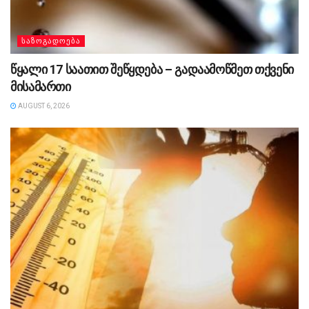
ᲡᲐᲖᲝᲒᲐᲓᲝᲔᲑᲐ
წყალი 17 საათით შეწყდება – გადაამოწმეთ თქვენი
მისამართი
AUGUST 6, 2026