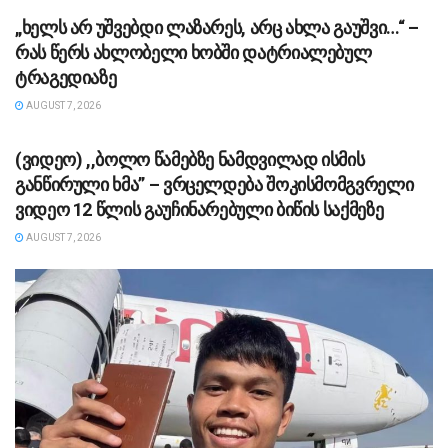
„ხელს არ უშვებდი ლაზარეს, არც ახლა გაუშვი…“ –
რას წერს ახლობელი ხობში დატრიალებულ
ტრაგედიაზე
AUGUST 7, 2026
ᲡᲐᲖᲝᲒᲐᲓᲝᲔᲑᲐ
(ვიდეო) ,,ბოლო წამებზე ნამდვილად ისმის
განწირული ხმა” – ვრცელდება შოკისმომგვრელი
ვიდეო 12 წლის გაუჩინარებული ბიწის საქმეზე
AUGUST 7, 2026