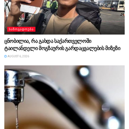
ᲡᲐᲖᲝᲒᲐᲓᲝᲔᲑᲐ
ცნობილია, რა გახდა საქართველოში
ტაილანდელი მოგზაურის გარდაცვალების მიზეზი
AUGUST 6, 2026