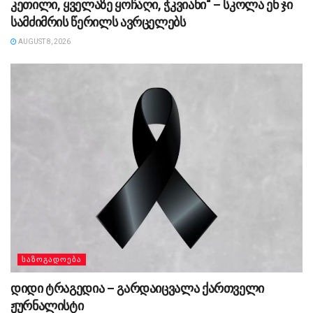
კეთილი, ყველაზე ყოჩაღი, ჭკვიანი“ – სკოლა ენ ჯი
სამძიმრის წერილს ავრცელებს
AUGUST 8, 2026
ᲡᲐᲖᲝᲒᲐᲓᲝᲔᲑᲐ
დიდი ტრაგედია – გარდაიცვალა ქართველი
ჟურნალისტი