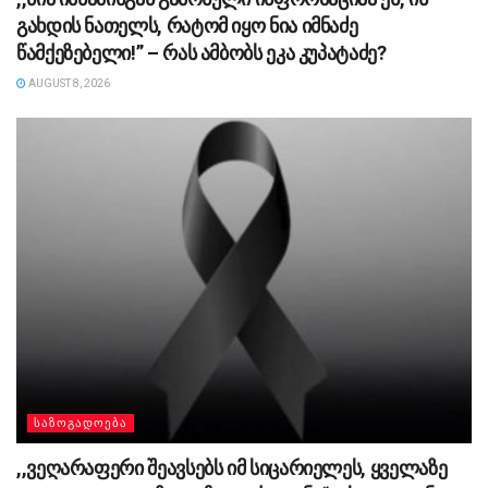
გახდის ნათელს, რატომ იყო ნია იმნაძე
წამქეზებელი!” – რას ამბობს ეკა კუპატაძე?
AUGUST 8, 2026
ᲡᲐᲖᲝᲒᲐᲓᲝᲔᲑᲐ
,,ვეღარაფერი შეავსებს იმ სიცარიელეს, ყველაზე