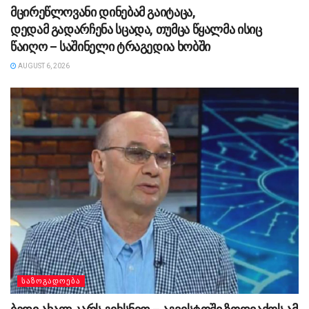
მცირეწლოვანი დინებამ გაიტაცა,
დედამ გადარჩენა სცადა, თუმცა წყალმა ისიც
წაიღო – საშინელი ტრაგედია ხობში
AUGUST 6, 2026
ᲡᲐᲖᲝᲒᲐᲓᲝᲔᲑᲐ