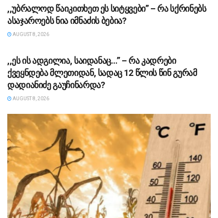
,,უბ­რა­ლოდ წა­ი­კი­თხეთ ეს სი­ტყვე­ბი” – რა სქრინებს
ასაჯაროებს ნია იმნაძის ბებია?
AUGUST 8, 2026
ᲡᲐᲖᲝᲒᲐᲓᲝᲔᲑᲐ
,,ეს ის ადგილია, საიდანაც…” – რა კადრები
ქვეყნდება მლეთიდან, სადაც 12 წლის წინ გურამ
დადიანიძე გაუჩინარდა?
AUGUST 8, 2026