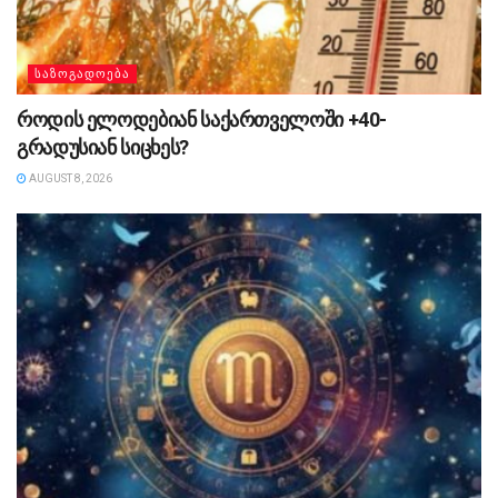
ᲡᲐᲖᲝᲒᲐᲓᲝᲔᲑᲐ
როდის ელოდებიან საქართველოში +40-
გრადუსიან სიცხეს?
AUGUST 8, 2026