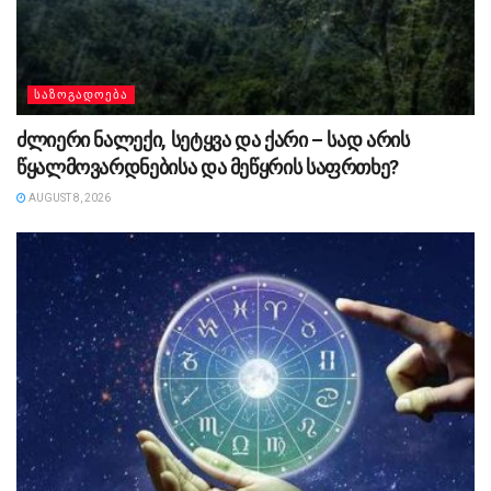
ᲡᲐᲖᲝᲒᲐᲓᲝᲔᲑᲐ
ძლიერი ნალექი, სეტყვა და ქარი – სად არის
წყალმოვარდნებისა და მეწყრის საფრთხე?
AUGUST 8, 2026