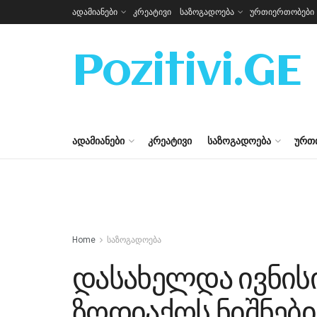
ადამიანები
კრეატივი
საზოგადოება
ურთიერთობები
Pozitivi.GE
ᲐᲓᲐᲛᲘᲐᲜᲔᲑᲘ
ᲙᲠᲔᲐᲢᲘᲕᲘ
ᲡᲐᲖᲝᲒᲐᲓᲝᲔᲑᲐ
ᲣᲠᲗ
Home
საზოგადოება
დასახელდა ივნის
ზოდიაქოს ნიშნები