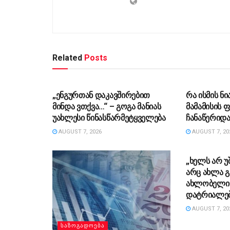
Related
Posts
ᲡᲐᲖᲝᲒᲐᲓᲝᲔᲑᲐ
ᲡᲐᲖᲝᲒᲐᲓᲝ
„ენგურთან დაკავშირებით
რა ისმის ნი
მინდა ვთქვა…“ – გოგა მანიას
მამამისის
უახლესი წინასწარმეტყველება
ჩანაწერიდა
AUGUST 7, 2026
AUGUST 7, 20
ᲡᲐᲖᲝᲒᲐᲓᲝ
„ხელს არ უ
არც ახლა გ
ახლობელი 
დატრიალებ
AUGUST 7, 20
ᲡᲐᲖᲝᲒᲐᲓᲝᲔᲑᲐ