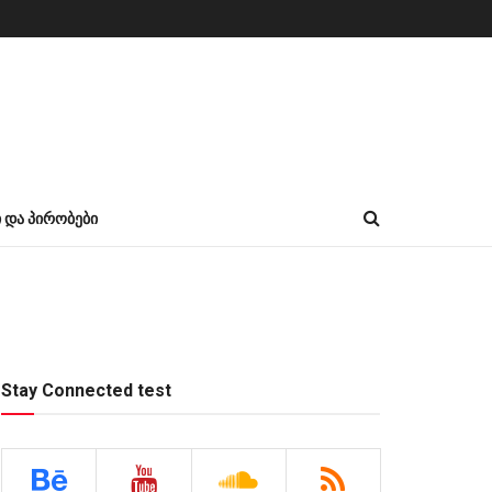
Ი ᲓᲐ ᲞᲘᲠᲝᲑᲔᲑᲘ
Stay Connected test