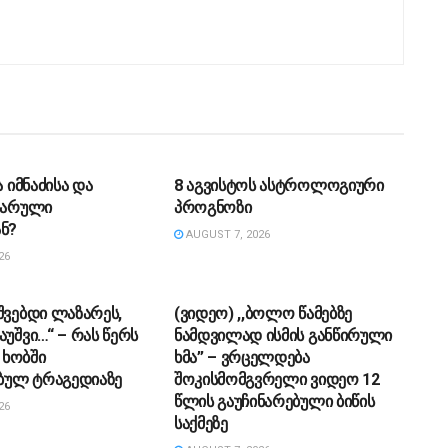
ᲔᲑᲐ
ᲡᲐᲖᲝᲒᲐᲓᲝᲔᲑᲐ
ა იმნაძისა და
8 აგვისტოს ასტროლოგიური
 ფარული
პროგნოზი
ნ?
AUGUST 7, 2026
26
ᲔᲑᲐ
ᲡᲐᲖᲝᲒᲐᲓᲝᲔᲑᲐ
შვებდი ლაზარეს,
(ვიდეო) ,,ბოლო წამებზე
აუშვი…“ – რას წერს
ნამდვილად ისმის განწირული
ხობში
ხმა” – ვრცელდება
ულ ტრაგედიაზე
შოკისმომგვრელი ვიდეო 12
წლის გაუჩინარებული ბიწის
26
საქმეზე