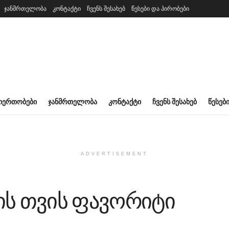
ჯანმრთელობა
კონტაქტი
ჩვენს შესახებ
წესები და პირობები
ᲘᲔᲠᲗᲝᲑᲔᲑᲘ
ᲯᲐᲜᲛᲠᲗᲔᲚᲝᲑᲐ
ᲙᲝᲜᲢᲐᲥᲢᲘ
ᲩᲕᲔᲜᲡ ᲨᲔᲡᲐᲮᲔᲑ
ᲬᲔᲡᲔᲑ
ADVERTISEMENT
ის თვის ფავორიტი