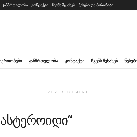
ჯანმრთელობა
კონტაქტი
ჩვენს შესახებ
წესები და პირობები
ᲘᲔᲠᲗᲝᲑᲔᲑᲘ
ᲯᲐᲜᲛᲠᲗᲔᲚᲝᲑᲐ
ᲙᲝᲜᲢᲐᲥᲢᲘ
ᲩᲕᲔᲜᲡ ᲨᲔᲡᲐᲮᲔᲑ
ᲬᲔᲡᲔᲑ
ADVERTISEMENT
 ასტეროიდი“