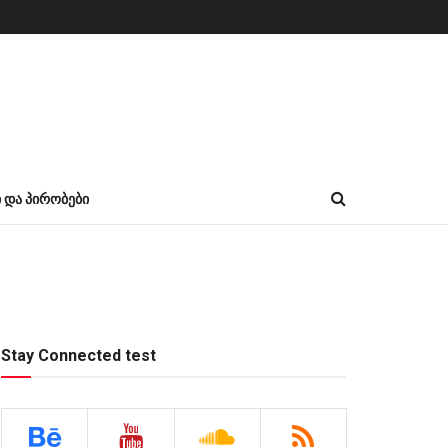
Ი ᲓᲐ ᲞᲘᲠᲝᲑᲔᲑᲘ
Stay Connected test