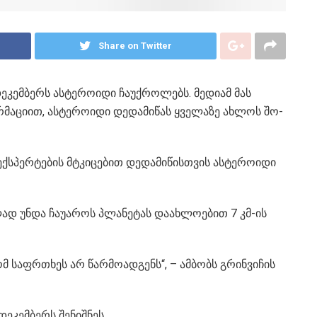
Share on Twitter
ე­კემ­ბერს ას­ტე­რო­ი­დი ჩა­უქ­რო­ლებს. მე­დი­ამ მას
­მა­ცი­ით, ას­ტე­რო­ი­დი დე­და­მი­წას ყვე­ლა­ზე ახ­ლოს შო­
ექ­სპერ­ტე­ბის მტკი­ცე­ბით დე­და­მი­წის­თვის ას­ტე­რო­ი­დი
ბ­ლად უნდა ჩა­უ­ა­როს პლა­ნე­ტას და­ახ­ლო­ე­ბით 7 კმ-ის
­ტომ საფრ­თხეს არ წარ­მო­ად­გენს“, – ამ­ბობს გრინ­ვი­ჩის
ე­კემ­ბერს შე­ნიშ­ნეს.