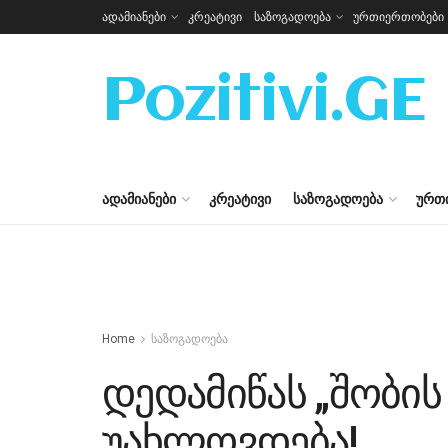
ადამიანები
კრეატივი
საზოგადოება
ურთიერთობები
Pozitivi.GE
ᲐᲓᲐᲛᲘᲐᲜᲔᲑᲘ
ᲙᲠᲔᲐᲢᲘᲕᲘ
ᲡᲐᲖᲝᲒᲐᲓᲝᲔᲑᲐ
ᲣᲠᲗ
Home
საზოგადოება
დედამიწას „შობის
უახლოვდება!