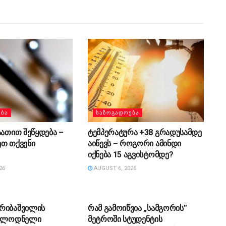
ᲔᲑᲐ
ᲡᲐᲖᲝᲒᲐᲓᲝᲔᲑᲐ
აათით შეწყდება –
ტემპერატურა +38 გრადუსამდე
ეთ თქვენი
აიწევს – როგორი ამინდი
იქნება 15 აგვისტომდე?
26
AUGUST 6, 2026
ᲔᲑᲐ
ᲡᲐᲖᲝᲒᲐᲓᲝᲔᲑᲐ
რიბაშვილის
რამ გამოიწვია „სამგორის”
ოულოდნელი
მეტროში სტუდენტის