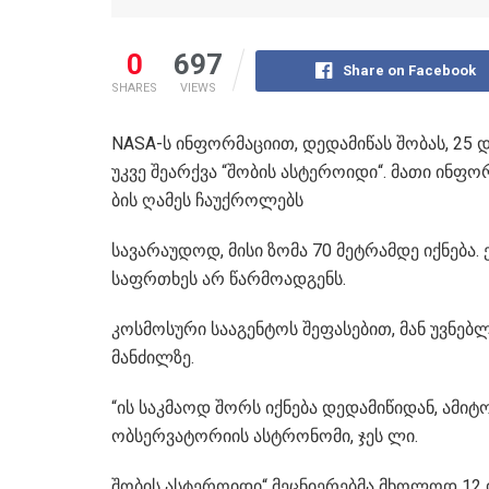
0
697
Share on Facebook
SHARES
VIEWS
NASA-ს ინ­ფორ­მა­ცი­ით, დე­და­მი­წას შო­ბას, 25 დ
უკვე შე­არ­ქვა “შო­ბის ას­ტე­რო­ი­დი“. მათი ინ­ფორ
ბის ღა­მეს ჩა­უქ­რო­ლებს
სა­ვა­რა­უ­დოდ, მისი ზომა 70 მეტ­რამ­დე იქ­ნე­ბა. 
საფრ­თხეს არ წარ­მო­ად­გენს.
კოს­მო­სუ­რი სა­ა­გენ­ტოს შე­ფა­სე­ბით, მან უვ­ნე
მან­ძილ­ზე.
“ის საკ­მა­ოდ შორს იქ­ნე­ბა დე­და­მი­წი­დან, ამი
ობ­სერ­ვა­ტო­რი­ის ას­ტრო­ნო­მი, ჯეს ლი.
შო­ბის ას­ტე­რო­ი­დი“ მეც­ნი­ე­რებ­მა მხო­ლოდ 12 დ