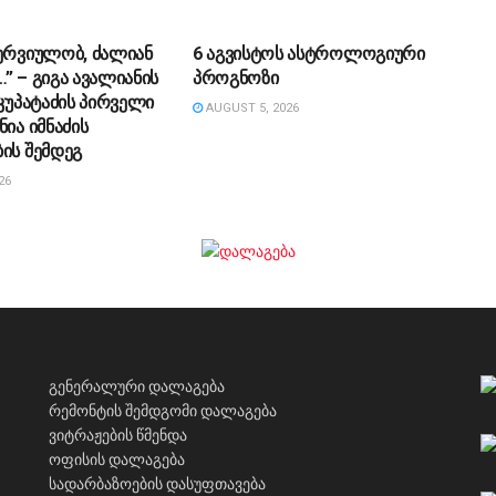
ᲔᲑᲐ
ᲡᲐᲖᲝᲒᲐᲓᲝᲔᲑᲐ
ერ­ვი­უ­ლობ, ძა­ლი­ან
6 აგვისტოს ასტროლოგიური
 – გიგა ავა­ლი­ა­ნის
პროგნოზი
კუ­პა­ტა­ძის პირველი
AUGUST 5, 2026
ნია იმნაძის
ის შემდეგ
26
გენერალური დალაგება
რემონტის შემდგომი დალაგება
ვიტრაჟების წმენდა
ოფისის დალაგება
სადარბაზოების დასუფთავება