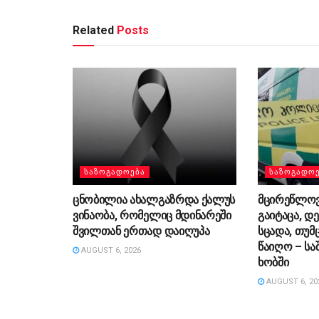
Related
Posts
ᲡᲐᲖᲝᲒᲐᲓᲝᲔᲑᲐ
ᲡᲐᲖᲝᲒᲐᲓᲝ
ცნობილია ახალგაზრდა ქალუს
მცირეწლოვ
ვინაობა, რომელიც მდინარეში
გაიტაცა, დ
შვილთან ერთად დაიღუპა
სცადა, თუმ
წაიღო – სა
AUGUST 6, 2026
ხობში
AUGUST 6, 20