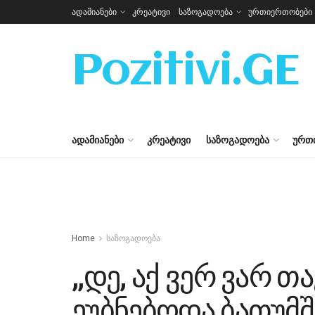
ადამიანები
კრეატივი
საზოგადოება
ურთიერთობები
Pozitivi.GE
ᲐᲓᲐᲛᲘᲐᲜᲔᲑᲘ
ᲙᲠᲔᲐᲢᲘᲕᲘ
ᲡᲐᲖᲝᲒᲐᲓᲝᲔᲑᲐ
ᲣᲠᲗ
Home
საზოგადოება
,,დე, აქ ვერ ვარ 
ეუბნებოდა ბათუმშ