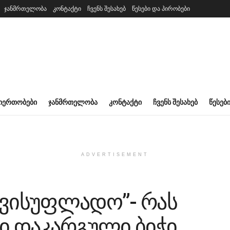
ჯანმრთელობა
კონტაქტი
ჩვენს შესახებ
წესები და პირობები
ᲘᲔᲠᲗᲝᲑᲔᲑᲘ
ᲯᲐᲜᲛᲠᲗᲔᲚᲝᲑᲐ
ᲙᲝᲜᲢᲐᲥᲢᲘ
ᲩᲕᲔᲜᲡ ᲨᲔᲡᲐᲮᲔᲑ
ᲬᲔᲡᲔᲑ
ADVERTISEMENT
თავისუფლადო”- რას
ი დაკარგული ბიჭი