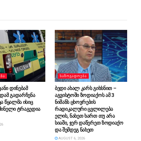
ᲔᲑᲐ
ᲡᲐᲖᲝᲒᲐᲓᲝᲔᲑᲐ
ანი დინებამ
ბედი ახალ კარს გიხსნით –
ედამ გადარჩენა
აგვისტოში ზოდიაქოს ამ 3
ცა წყალმა ისიც
ნიშანს ცხოვრების
შინელი ტრაგედია
რადიკალური ცვლილება
ელის, ნახეთ ხართ თუ არა
სიაში, ჯერ დაწერეთ ზოდიაქო
26
და შემდეგ ნახეთ
AUGUST 6, 2026