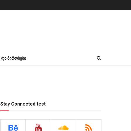
Ი ᲓᲐ ᲞᲘᲠᲝᲑᲔᲑᲘ
Stay Connected test