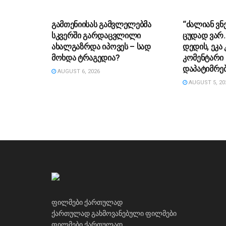
ᲡᲐᲖᲝᲒᲐᲓᲝᲔᲑᲐ
ᲡᲐᲖᲝᲒᲐᲓᲝ
გამთენიისას გამვლელებმა
“ძა­ლი­ან ვნ
სკვერში გარდაცვლილი
ცუ­დად ვარ…”
ახალგაზრდა იპოვეს – სად
დე­დის, ეკა 
მოხდა ტრაგედია?
კომენტარი 
დაპატიმრებ
AUGUST 6, 2026
AUGUST 5, 20
ფილმები ქართულად
ქართულად გახმოვანებული ფილმები
ფილმები ქართულად