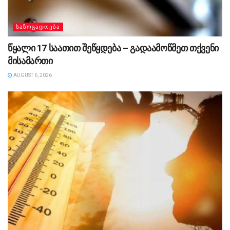
ᲡᲐᲖᲝᲒᲐᲓᲝᲔᲑᲐ
წყალი 17 საათით შეწყდება – გადაამოწმეთ თქვენი
მისამართი
AUGUST 6, 2026