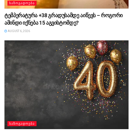
ᲡᲐᲖᲝᲒᲐᲓᲝᲔᲑᲐ
ტემპერატურა +38 გრადუსამდე აიწევს – როგორი
ამინდი იქნება 15 აგვისტომდე?
AUGUST 6, 2026
ᲡᲐᲖᲝᲒᲐᲓᲝᲔᲑᲐ