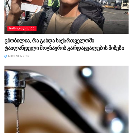
ᲡᲐᲖᲝᲒᲐᲓᲝᲔᲑᲐ
ცნობილია, რა გახდა საქართველოში
ტაილანდელი მოგზაურის გარდაცვალების მიზეზი
AUGUST 6, 2026