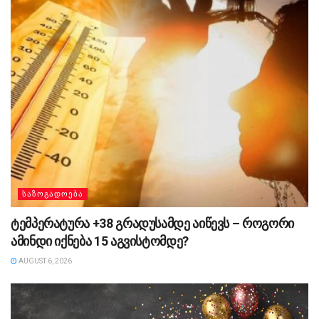
ᲡᲐᲖᲝᲒᲐᲓᲝᲔᲑᲐ
ტემპერატურა +38 გრადუსამდე აიწევს – როგორი
ამინდი იქნება 15 აგვისტომდე?
AUGUST 6, 2026