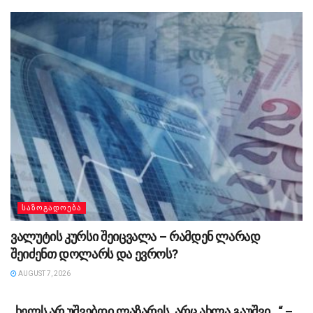
ᲡᲐᲖᲝᲒᲐᲓᲝᲔᲑᲐ
ვალუტის კურსი შეიცვალა – რამდენ ლარად
შეიძენთ დოლარს და ევროს?
AUGUST 7, 2026
ᲡᲐᲖᲝᲒᲐᲓᲝᲔᲑᲐ
„ხელს არ უშვებდი ლაზარეს, არც ახლა გაუშვი…“ –