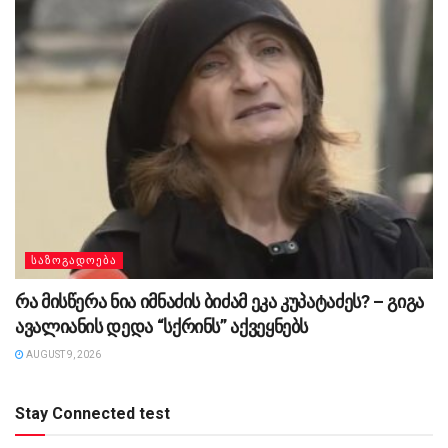
ᲡᲐᲖᲝᲒᲐᲓᲝᲔᲑᲐ
რა მისწერა ნია იმნაძის ბიძამ ეკა კუპატაძეს? – გიგა
ავალიანის დედა “სქრინს” აქვეყნებს
AUGUST 9, 2026
Stay Connected test