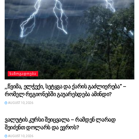
ᲡᲐᲖᲝᲒᲐᲓᲝᲔᲑᲐ
,,წვიმა, ელ­ჭე­ქი, სე­ტყვა და ქა­რის გაძ­ლი­ე­რე­ბა” –
რომელ რეგიონებში გაუარესდება ამინდი?
AUGUST 10, 2026
ᲡᲐᲖᲝᲒᲐᲓᲝᲔᲑᲐ
ვალუტის კურსი შეიცვალა – რამდენ ლარად
შეიძენთ დოლარს და ევროს?
AUGUST 10, 2026