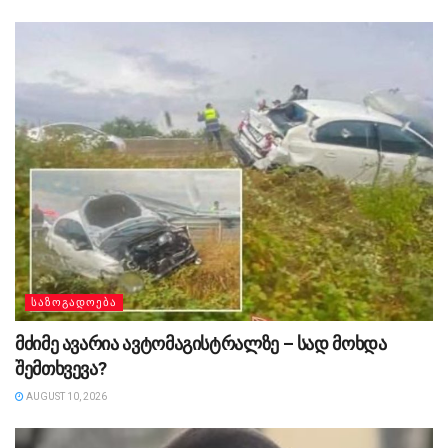
ᲡᲐᲖᲝᲒᲐᲓᲝᲔᲑᲐ
მძიმე ავარია ავტომაგისტრალზე – სად მოხდა
შემთხვევა?
AUGUST 10, 2026