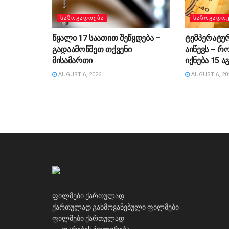
ᲡᲐᲖᲝᲒᲐᲓᲝᲔᲑᲐ
ᲡᲐᲖᲝᲒᲐᲓᲝ
წყალი 17 საათით შეწყდება –
ტემპერატუ
გადაამოწმეთ თქვენი
აიწევს – რ
მისამართი
იქნება 15 
AUGUST 6, 2026
AUGUST 6, 20
ფილმები ქართულად
ქართულად გახმოვანებული ფილმები
ფილმები ქართულად