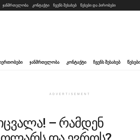
ჯანმრთელობა
კონტაქტი
ჩვენს შესახებ
წესები და პირობები
ᲘᲔᲠᲗᲝᲑᲔᲑᲘ
ᲯᲐᲜᲛᲠᲗᲔᲚᲝᲑᲐ
ᲙᲝᲜᲢᲐᲥᲢᲘ
ᲩᲕᲔᲜᲡ ᲨᲔᲡᲐᲮᲔᲑ
ᲬᲔᲡᲔᲑ
ADVERTISEMENT
იცვალა! – რამდენ
დოლარს და ევროს?