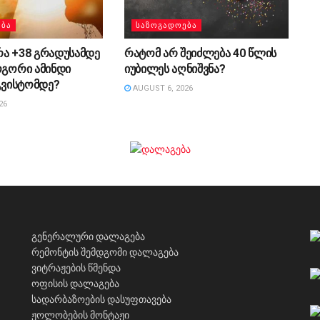
ᲔᲑᲐ
ᲡᲐᲖᲝᲒᲐᲓᲝᲔᲑᲐ
რა +38 გრადუსამდე
რატომ არ შეიძლება 40 წლის
ოგორი ამინდი
იუბილეს აღნიშვნა?
აგვისტომდე?
AUGUST 6, 2026
26
გენერალური დალაგება
რემონტის შემდგომი დალაგება
ვიტრაჟების წმენდა
ოფისის დალაგება
სადარბაზოების დასუფთავება
ჟოლობების მონტაჟი