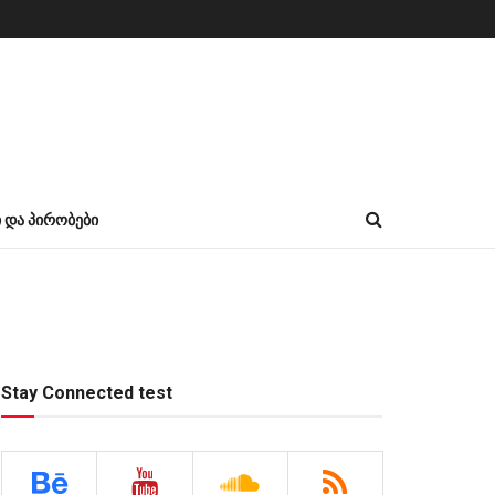
Ი ᲓᲐ ᲞᲘᲠᲝᲑᲔᲑᲘ
Stay Connected test