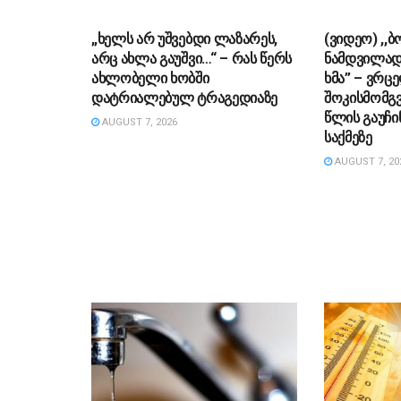
ᲡᲐᲖᲝᲒᲐᲓᲝᲔᲑᲐ
ᲡᲐᲖᲝᲒᲐᲓᲝ
„ხელს არ უშვებდი ლაზარეს,
(ვიდეო) ,,
არც ახლა გაუშვი…“ – რას წერს
ნამდვილად
ახლობელი ხობში
ხმა” – ვრც
დატრიალებულ ტრაგედიაზე
შოკისმომგ
წლის გაუჩი
AUGUST 7, 2026
საქმეზე
AUGUST 7, 20