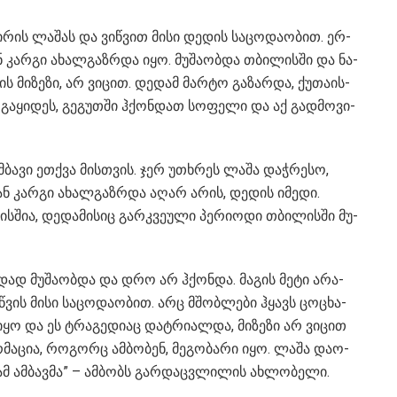
ტი­რის ლა­შას და ვიწ­ვით მისი დე­დის სა­ცო­და­ო­ბით. ერ­
 კარ­გი ახალ­გაზ­რდა იყო. მუ­შა­ობ­და თბი­ლის­ში და ნა­
ის მი­ზე­ზი, არ ვი­ცით. დე­დამ მარ­ტო გა­ზარ­და, ქუ­თა­ის­
ა­ყი­დეს, გე­გუთ­ში ჰქონ­დათ სო­ფე­ლი და აქ გად­მო­ვი­
ამ­ბა­ვი ეთ­ქვა მის­თვის. ჯერ უთხრეს ლაშა დაჭ­რე­სო,
ი­ან კარ­გი ახალ­გაზ­რდა აღარ არის, დე­დის იმე­დი.
­შია, დე­და­მი­სიც გარ­კვე­უ­ლი პე­რი­ო­დი თბი­ლის­ში მუ­
თა­დად მუ­შა­ობ­და და დრო არ ჰქონ­და. მა­გის მეტი არა­
ეწ­ვის მისი სა­ცო­და­ო­ბით. არც მშობ­ლე­ბი ჰყავს ცო­ცხა­
ყო და ეს ტრა­გე­დი­აც დატ­რი­ალ­და, მი­ზე­ზი არ ვი­ცით
მა­ცია, რო­გორც ამ­ბო­ბენ, მე­გო­ბა­რი იყო. ლაშა და­ო­
ა ამ ამ­ბავ­მა” – ამ­ბობს გარდაცვლილის ახ­ლო­ბე­ლი.