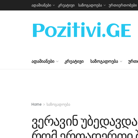
ადამიანები
კრეატივი
საზოგადოება
ურთიერთობები
Pozitivi.GE
ᲐᲓᲐᲛᲘᲐᲜᲔᲑᲘ
ᲙᲠᲔᲐᲢᲘᲕᲘ
ᲡᲐᲖᲝᲒᲐᲓᲝᲔᲑᲐ
ᲣᲠᲗ
Home
საზოგადოება
ვერავინ უბედავდა
რომ ერთადერთი შ