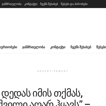
ჯანმრთელობა
კონტაქტი
ჩვენს შესახებ
წესები და პირობები
ᲘᲔᲠᲗᲝᲑᲔᲑᲘ
ᲯᲐᲜᲛᲠᲗᲔᲚᲝᲑᲐ
ᲙᲝᲜᲢᲐᲥᲢᲘ
ᲩᲕᲔᲜᲡ ᲨᲔᲡᲐᲮᲔᲑ
ᲬᲔᲡᲔᲑ
ADVERTISEMENT
 დედას იმის თქმას,
ვილი აღარ ჰყავს” –