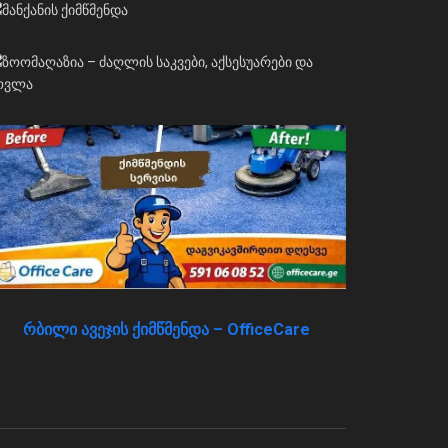
რბილი ავეჯის ქიმწმენდა – OfficeCare