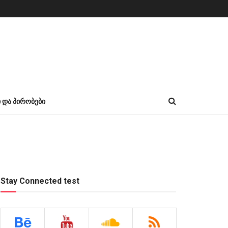
Ი ᲓᲐ ᲞᲘᲠᲝᲑᲔᲑᲘ
Stay Connected test