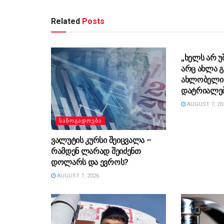
Related
Posts
ᲡᲐᲖᲝᲒᲐᲓᲝ
„ხელს არ უ
არც ახლა გ
ახლობელი 
დატრიალებ
AUGUST 7, 20
ᲡᲐᲖᲝᲒᲐᲓᲝᲔᲑᲐ
ვალუტის კურსი შეიცვალა –
რამდენ ლარად შეიძენთ
დოლარს და ევროს?
AUGUST 7, 2026