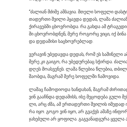
“ძა­ლი­ან მძი­მე ამ­ბა­ვია. მთე­ლი სო­ფე­ლი დას­
თა­დერ­თი შვი­ლი ჰყავ­და დე­დას, ლაშა ძა­ლი­ან
ქი­რა­ვებ­ში ცხოვ­რობ­და. რა გახ­და ამ ტრა­გე­დი­
ში ცხოვ­რობ­დნენ, მერე რო­გორც ვიცი, იქ ბინა გ
და დე­და­მი­სი სა­ცხოვ­რებ­ლად.
ვე­რა­ვინ უბე­დავ­და დე­დას, რომ ეს სა­ში­ნე­ლი 
მერე კი გა­ი­გო, რა უბე­დუ­რე­ბაც სჭირ­და. ძა­ლ
დღეს მო­ას­ვე­ნეს. ლაშა წლე­ბია წლე­ბია, თბი­ლის
შა­ობ­და, მაგ­რამ მერე სო­ფელ­ში ჩა­მო­ვი­და.
ლა­შაც ჩა­მო­დი­ო­და ხან­და­ხან, მაგ­რამ ძი­რი­
ვინ გა­აჩ­ნდა დე­და­მისს, ისე მე­ცო­დე­ბა გული მ
ლი, არც ძმა, ამ ერ­თა­დერ­თი შვი­ლის იმე­დად ი
რა იყო. გოგო ვინ იყო, არ გვაქვს ამა­ზე ინ­ფორ­
ჯა­ხე­ბუ­ლი არ ყო­ფი­ლა. გაგ­ვა­ნად­გუ­რა ყვე­ლ