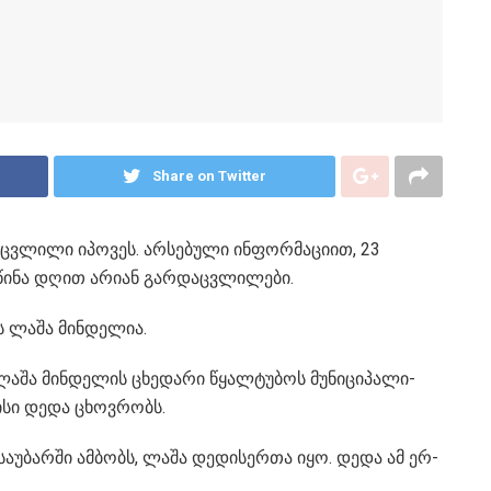
Share on Twitter
­ვლი­ლი იპო­ვეს. არ­სე­ბუ­ლი ინ­ფორ­მა­ცი­ით, 23
წინა დღით არი­ან გარ­დაც­ვლი­ლე­ბი.
ის ლაშა მინ­დე­ლია.
 ლაშა მინ­დე­ლის ცხე­და­რი წყალ­ტუ­ბოს მუ­ნი­ცი­პა­ლი­
 მისი დედა ცხოვ­რობს.
­უ­ბარ­ში ამ­ბობს, ლაშა დე­დი­სერ­თა იყო. დედა ამ ერ­