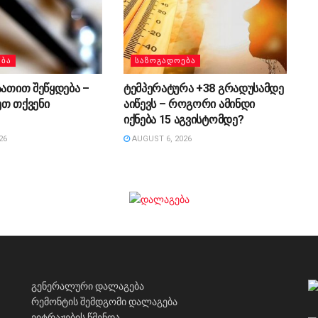
ᲔᲑᲐ
ᲡᲐᲖᲝᲒᲐᲓᲝᲔᲑᲐ
აათით შეწყდება –
ტემპერატურა +38 გრადუსამდე
ეთ თქვენი
აიწევს – როგორი ამინდი
იქნება 15 აგვისტომდე?
26
AUGUST 6, 2026
გენერალური დალაგება
რემონტის შემდგომი დალაგება
ვიტრაჟების წმენდა