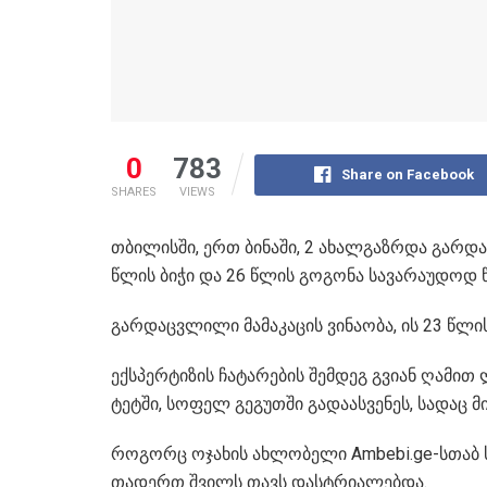
0
783
Share on Facebook
SHARES
VIEWS
თბილისში, ერთ ბი­ნა­ში, 2 ახალ­გაზ­რდა გარ­დაც
წლის ბიჭი და 26 წლის გო­გო­ნა სა­ვა­რა­უ­დოდ 
გარ­დაც­ვლი­ლი მა­მა­კა­ცის ვი­ნა­ო­ბა, ის 23 წლ
ექ­სპერ­ტი­ზის ჩა­ტა­რე­ბის შემ­დეგ გვი­ან ღა­მით
ტეტ­ში, სო­ფელ გე­გუთ­ში გა­და­ას­ვე­ნეს, სა­დაც
რო­გორც ოჯა­ხის ახ­ლო­ბე­ლი Ambebi.ge-სთაბ სა
თა­დერთ შვილს თავს დას­ტრი­ა­ლებ­და.