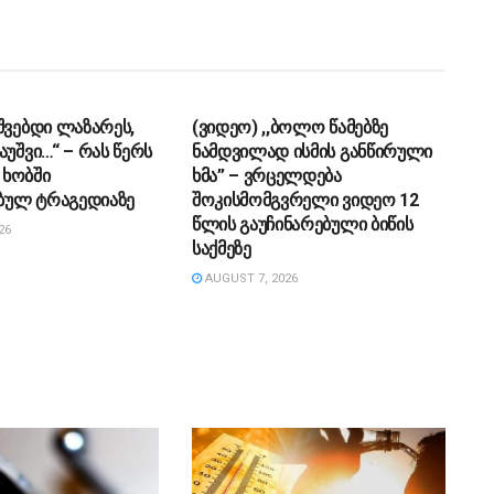
ᲔᲑᲐ
ᲡᲐᲖᲝᲒᲐᲓᲝᲔᲑᲐ
შვებდი ლაზარეს,
(ვიდეო) ,,ბოლო წამებზე
აუშვი…“ – რას წერს
ნამდვილად ისმის განწირული
ხობში
ხმა” – ვრცელდება
ულ ტრაგედიაზე
შოკისმომგვრელი ვიდეო 12
წლის გაუჩინარებული ბიწის
26
საქმეზე
AUGUST 7, 2026