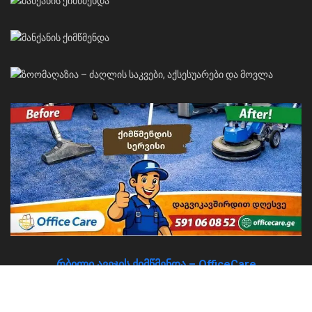
რბილი ავეჯის ქიმწმენდა – OfficeCare