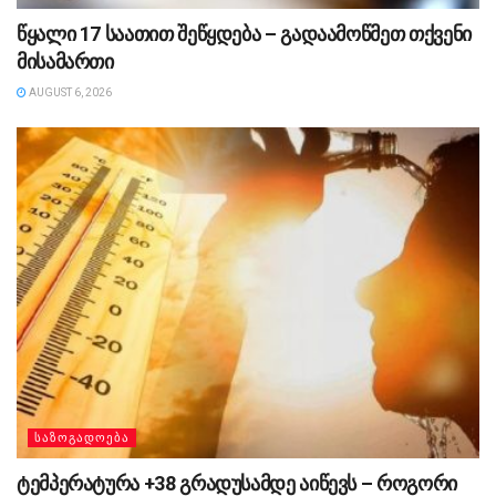
წყალი 17 საათით შეწყდება – გადაამოწმეთ თქვენი
მისამართი
AUGUST 6, 2026
ᲡᲐᲖᲝᲒᲐᲓᲝᲔᲑᲐ
ტემპერატურა +38 გრადუსამდე აიწევს – როგორი