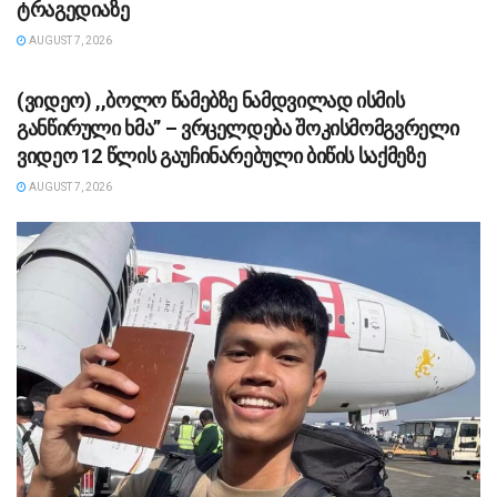
ტრაგედიაზე
AUGUST 7, 2026
ᲡᲐᲖᲝᲒᲐᲓᲝᲔᲑᲐ
(ვიდეო) ,,ბოლო წამებზე ნამდვილად ისმის
განწირული ხმა” – ვრცელდება შოკისმომგვრელი
ვიდეო 12 წლის გაუჩინარებული ბიწის საქმეზე
AUGUST 7, 2026