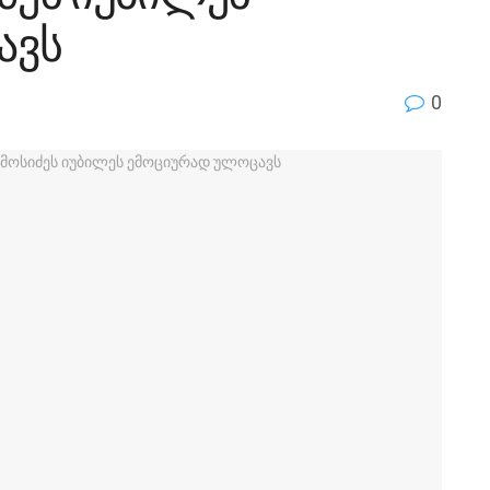
ავს
0