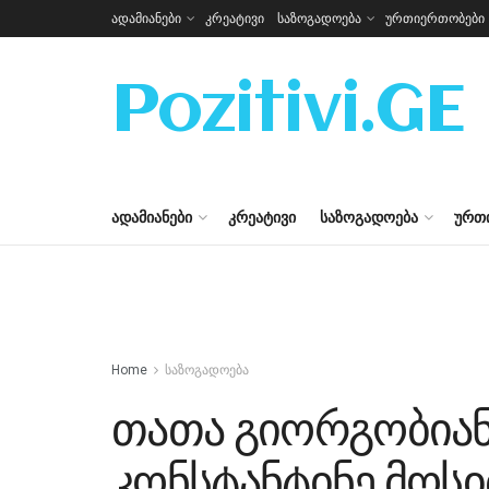
ადამიანები
კრეატივი
საზოგადოება
ურთიერთობები
Pozitivi.GE
ᲐᲓᲐᲛᲘᲐᲜᲔᲑᲘ
ᲙᲠᲔᲐᲢᲘᲕᲘ
ᲡᲐᲖᲝᲒᲐᲓᲝᲔᲑᲐ
ᲣᲠᲗ
Home
საზოგადოება
თათა გიორგობიან
კონსტანტინე მოსი