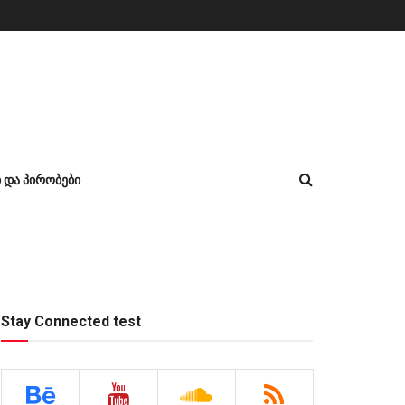
Ი ᲓᲐ ᲞᲘᲠᲝᲑᲔᲑᲘ
Stay Connected test