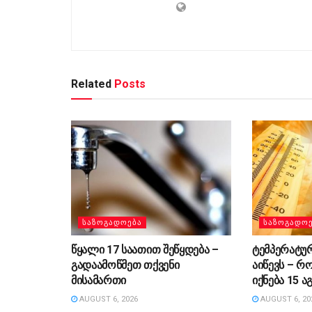
Related
Posts
ᲡᲐᲖᲝᲒᲐᲓᲝᲔᲑᲐ
ᲡᲐᲖᲝᲒᲐᲓᲝ
წყალი 17 საათით შეწყდება –
ტემპერატუ
გადაამოწმეთ თქვენი
აიწევს – რ
მისამართი
იქნება 15 
AUGUST 6, 2026
AUGUST 6, 20
ᲡᲐᲖᲝᲒᲐᲓᲝᲔᲑᲐ
ᲡᲐᲖᲝᲒᲐᲓᲝ