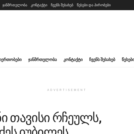
ჯანმრთელობა
კონტაქტი
ჩვენს შესახებ
წესები და პირობები
ᲘᲔᲠᲗᲝᲑᲔᲑᲘ
ᲯᲐᲜᲛᲠᲗᲔᲚᲝᲑᲐ
ᲙᲝᲜᲢᲐᲥᲢᲘ
ᲩᲕᲔᲜᲡ ᲨᲔᲡᲐᲮᲔᲑ
ᲬᲔᲡᲔᲑ
ADVERTISEMENT
ი თავისი რჩეულს,
ძეს იუბილეს