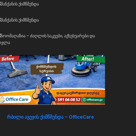
რბილი ავეჯის ქიმწმენდა – OfficeCare