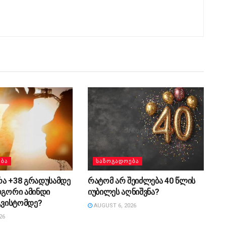
ᲔᲑᲐ
ᲡᲐᲖᲝᲒᲐᲓᲝᲔᲑᲐ
რა +38 გრადუსამდე
რატომ არ შეიძლება 40 წლის
ოგორი ამინდი
იუბილეს აღნიშვნა?
აგვისტომდე?
AUGUST 6, 2026
26
ᲔᲑᲐ