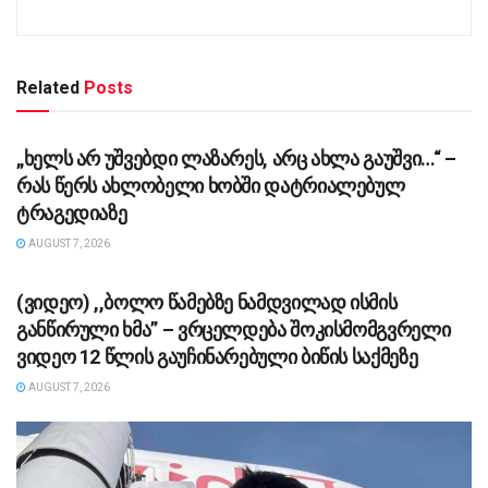
Related
Posts
ᲡᲐᲖᲝᲒᲐᲓᲝᲔᲑᲐ
„ხელს არ უშვებდი ლაზარეს, არც ახლა გაუშვი…“ –
რას წერს ახლობელი ხობში დატრიალებულ
ტრაგედიაზე
AUGUST 7, 2026
ᲡᲐᲖᲝᲒᲐᲓᲝᲔᲑᲐ
(ვიდეო) ,,ბოლო წამებზე ნამდვილად ისმის
განწირული ხმა” – ვრცელდება შოკისმომგვრელი
ვიდეო 12 წლის გაუჩინარებული ბიწის საქმეზე
AUGUST 7, 2026