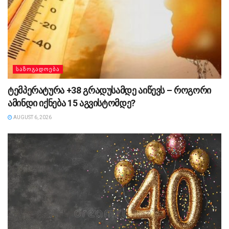
ᲡᲐᲖᲝᲒᲐᲓᲝᲔᲑᲐ
ტემპერატურა +38 გრადუსამდე აიწევს – როგორი
ამინდი იქნება 15 აგვისტომდე?
AUGUST 6, 2026