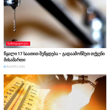
ᲡᲐᲖᲝᲒᲐᲓᲝᲔᲑᲐ
წყალი 17 საათით შეწყდება – გადაამოწმეთ თქვენი
მისამართი
AUGUST 6, 2026