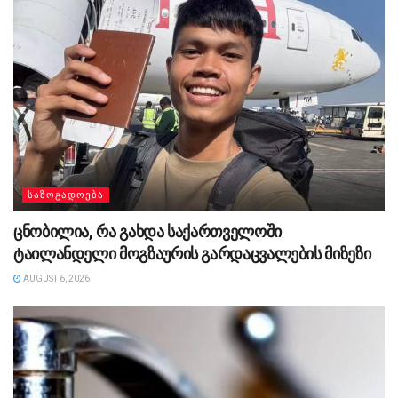
ᲡᲐᲖᲝᲒᲐᲓᲝᲔᲑᲐ
ცნობილია, რა გახდა საქართველოში
ტაილანდელი მოგზაურის გარდაცვალების მიზეზი
AUGUST 6, 2026