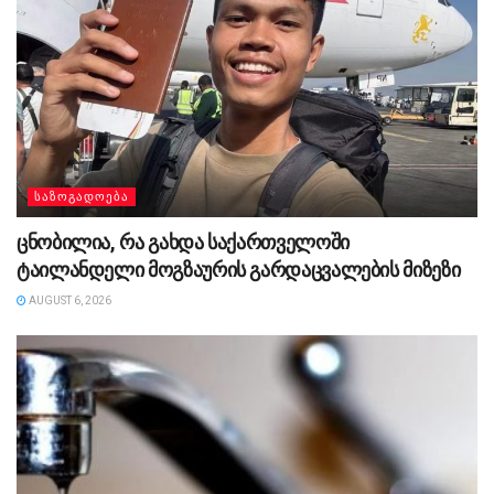
ᲡᲐᲖᲝᲒᲐᲓᲝᲔᲑᲐ
ცნობილია, რა გახდა საქართველოში
ტაილანდელი მოგზაურის გარდაცვალების მიზეზი
AUGUST 6, 2026