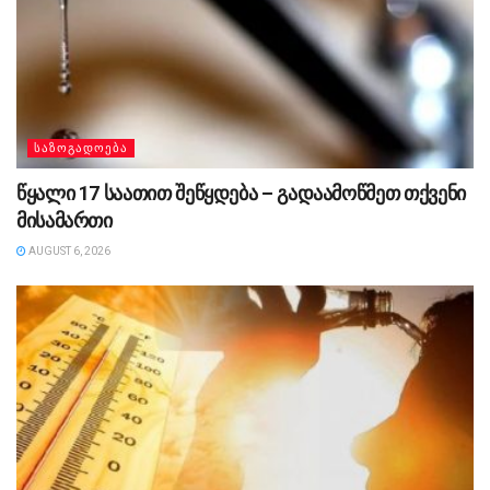
ᲡᲐᲖᲝᲒᲐᲓᲝᲔᲑᲐ
წყალი 17 საათით შეწყდება – გადაამოწმეთ თქვენი
მისამართი
AUGUST 6, 2026