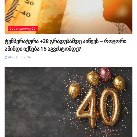
ᲡᲐᲖᲝᲒᲐᲓᲝᲔᲑᲐ
ტემპერატურა +38 გრადუსამდე აიწევს – როგორი
ამინდი იქნება 15 აგვისტომდე?
AUGUST 6, 2026