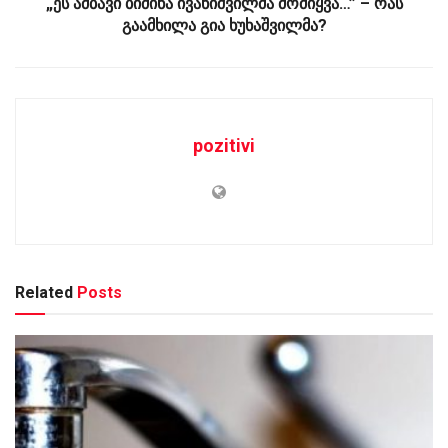
„ეს ამბავი ბიძინა ივანიშვილმა მომიყვა…” – რას
გაამხილა გია ხუხაშვილმა?
pozitivi
Related
Posts