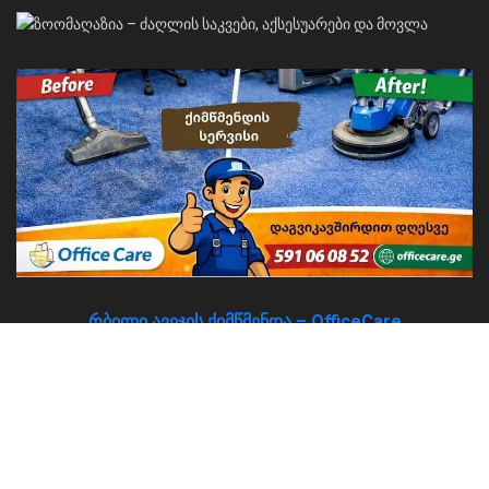
რბილი ავეჯის ქიმწმენდა – OfficeCare
About
Advertise
Privacy & Policy
Contact
© 2026
JNews
- Premium WordPress news & magazine theme by
Jegtheme
.