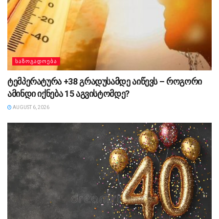
ᲡᲐᲖᲝᲒᲐᲓᲝᲔᲑᲐ
ტემპერატურა +38 გრადუსამდე აიწევს – როგორი
ამინდი იქნება 15 აგვისტომდე?
AUGUST 6, 2026