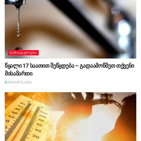
ᲡᲐᲖᲝᲒᲐᲓᲝᲔᲑᲐ
წყალი 17 საათით შეწყდება – გადაამოწმეთ თქვენი
მისამართი
AUGUST 6, 2026