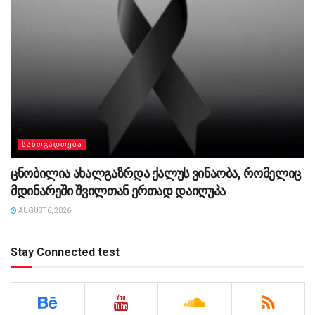
ᲡᲐᲖᲝᲒᲐᲓᲝᲔᲑᲐ
ცნობილია ახალგაზრდა ქალუს ვინაობა, რომელიც
მდინარეში შვილთან ერთად დაიღუპა
AUGUST 6, 2026
Stay Connected test