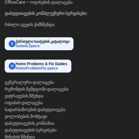
OfficeCare – ოფისების დალაგება
დასუფთავების კომპლექსური სერვისები:
რბილი ავეჯის ქიმწმენდა
ქართული საიტების კატალოგი
S
Saitebi.Space
Home Problems & Fix Guides
H
HomeProblemFix.space
გენერალური დალაგება
რემონტის შემდგომი დალაგება
ვიტრაჟების წმენდა
ოფისის დალაგება
სადარბაზოების დასუფთავება
ჟოლობების მონტაჟი
დასუფთავების კომპანია
დასუფთავების სერვისები
მინების წმენდა