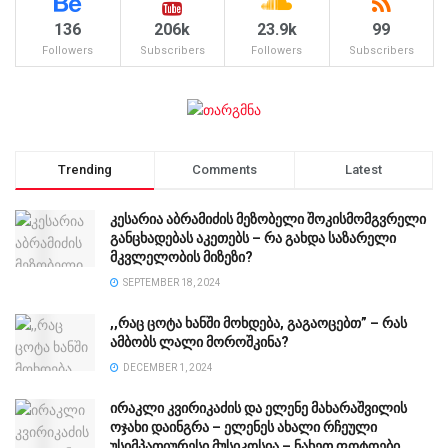
136
206k
23.9k
99
Followers
Subscribers
Followers
Subscribers
Trending
Comments
Latest
კესარია აბრამიძის მეზობელი შოკისმომგვრელი
განცხადებას აკეთებს – რა გახდა საზარელი
მკვლელობის მიზეზი?
SEPTEMBER 18, 2024
,,რაც ცოტა ხანში მოხდება, გაგაოცებთ” – რას
ამბობს ლალი მოროშკინა?
DECEMBER 1, 2024
ირაკლი კვირიკაძის და ელენე მახარაშვილის
ოჯახი დაინგრა – ელენეს ახალი რჩეული
უსიმპათიურესი მუსიკოსია – ნახეთ ფოტოები