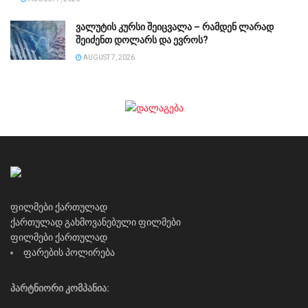
ვალუტის კურსი შეიცვალა – რამდენ ლარად
შეიძენთ დოლარს და ევროს?
AUGUST 7, 2026
ფილმები ქართულად
ქართულად გახმოვანებული ფილმები
ფილმები ქართულად
ფარების პოლირება
პარტნიორი კომპანია: