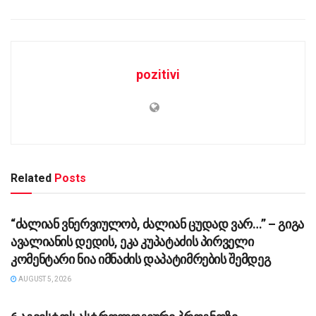
pozitivi
Related
Posts
ᲡᲐᲖᲝᲒᲐᲓᲝᲔᲑᲐ
“ძა­ლი­ან ვნერ­ვი­უ­ლობ, ძა­ლი­ან ცუ­დად ვარ…” – გიგა
ავა­ლი­ა­ნის დე­დის, ეკა კუ­პა­ტა­ძის პირველი
კომენტარი ნია იმნაძის დაპატიმრების შემდეგ
AUGUST 5, 2026
ᲡᲐᲖᲝᲒᲐᲓᲝᲔᲑᲐ