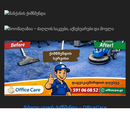
რბილი ავეჯის ქიმწმენდა – OfficeCare