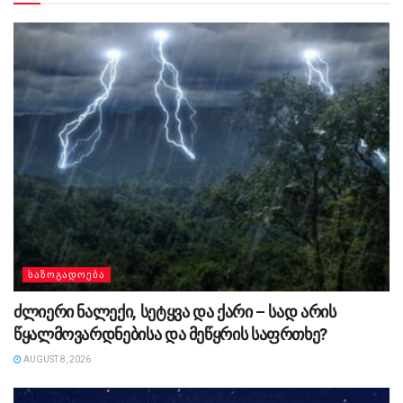
ᲡᲐᲖᲝᲒᲐᲓᲝᲔᲑᲐ
ძლიერი ნალექი, სეტყვა და ქარი – სად არის
წყალმოვარდნებისა და მეწყრის საფრთხე?
AUGUST 8, 2026