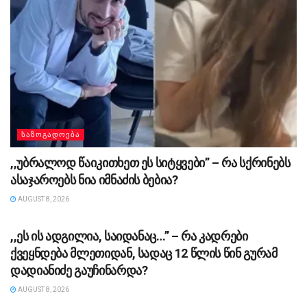
ᲡᲐᲖᲝᲒᲐᲓᲝᲔᲑᲐ
,,უბ­რა­ლოდ წა­ი­კი­თხეთ ეს სი­ტყვე­ბი” – რა სქრინებს
ასაჯაროებს ნია იმნაძის ბებია?
AUGUST 8, 2026
ᲡᲐᲖᲝᲒᲐᲓᲝᲔᲑᲐ
,,ეს ის ადგილია, საიდანაც…” – რა კადრები
ქვეყნდება მლეთიდან, სადაც 12 წლის წინ გურამ
დადიანიძე გაუჩინარდა?
AUGUST 8, 2026