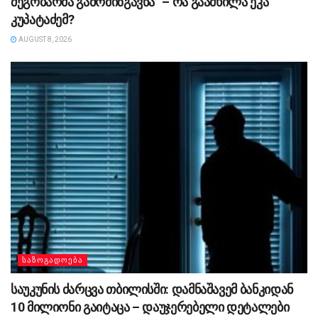
მეგობარმა გამომიზგავნა” – რა გაამხილა ეკა
კუპატაძემ?
AUGUST 8, 2026
ᲡᲐᲖᲝᲒᲐᲓᲝᲔᲑᲐ
საუკუნის ძარცვა თბილისში: დამნაშავემ ბანკიდან
10 მილიონი გაიტაცა – დაუჯერებელი დეტალები