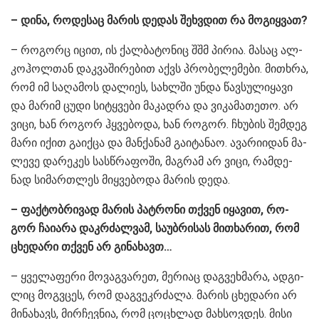
– დინა, რო­დე­საც მა­რის დე­დას შეხ­ვდით რა მო­გიყ­ვათ?
– რო­გორც იცით, ის ქალ­ბა­ტო­ნიც შშმ პი­რია. მა­საც ალ­
კოჰოლ­თან დაკ­ვა­ში­რე­ბით აქვს პრო­ბე­ლე­მე­ბი. მი­თხრა,
რომ იმ სა­ღა­მოს და­ლი­ეს, სახ­ლში უნდა წავ­სუ­ლი­ყა­ვი
და მა­რიმ ცუდი სი­ტყვე­ბი მა­კად­რა და ვი­კა­მა­თე­თო. არ
ვიცი, ხან რო­გორ ჰყვე­ბო­და, ხან რო­გორ. ჩხუ­ბის შემ­დეგ
მარი იქით გა­იქ­ცა და მან­ქა­ნამ გა­ი­ტა­ნაო. ავა­რი­ი­დან მა­
ლე­ვე და­რე­კეს სას­წრა­ფო­ში, მაგ­რამ არ ვიცი, რამ­დე­
ნად სი­მარ­თლეს მიყ­ვე­ბო­და მა­რის დედა.
– ფაქ­ტობ­რი­ვად მა­რის პატ­რო­ნი თქვენ იყა­ვით, რო­
გორ ჩა­ი­ა­რა დაკ­რძალ­ვამ, სა­უბ­რი­სას მი­თხა­რით, რომ
ცხე­და­რი თქვენ არ გი­ნა­ხავთ…
– ყვე­ლა­ფე­რი მო­ვაგ­ვა­რეთ, მე­რი­აც დაგ­ვეხ­მა­რა, ად­გი­
ლიც მოგ­ვცეს, რომ დაგ­ვეკ­რძა­ლა. მა­რის ცხე­და­რი არ
მი­ნა­ხავს, მირ­ჩევ­ნია, რომ ცო­ცხლად მახ­სოვ­დეს. მისი