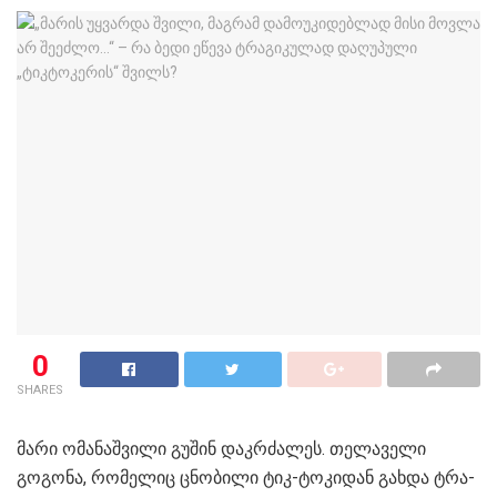
0
SHARES
მარი ომა­ნაშ­ვი­ლი გუ­შინ დაკ­რძა­ლეს. თე­ლა­ვე­ლი
გო­გო­ნა, რო­მე­ლიც ცნო­ბი­ლი ტიკ-ტო­კი­დან გახ­და ტრა­