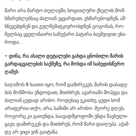
მარი არა მარ­ტო თე­ლავ­ში, სო­ცი­ა­ლუ­რი ქსე­ლის მომ­
ხმა­რებ­ლებ­საც ძა­ლი­ან უყ­ვარ­დათ, ეხ­მა­რე­ბოდ­ნენ, ამ­
ხნე­ვებ­დნენ და გულ­შე­მატ­კივ­რობ­დნენ გო­გო­ნას, რო­
მელ­საც ყვე­ლა­ნა­ი­რი სა­ჩუ­ქა­რი პა­ტა­რა ბავ­შვი­ვით უხა­
რო­და…
– დინა, რა ახა­ლი დე­ტა­ლე­ბი გახ­და ცნო­ბი­ლი მა­რის
გარ­დაც­ვა­ლე­ბის საქ­მე­ზე, რა მოხ­და იმ სა­ბე­დის­წე­რო
ღა­მეს
სა­ღა­მოს 8 სა­ა­თი იყო, რომ და­მი­რე­კეს, მა­რის და­ბა­დე­
ბის მოწ­მო­ბა უნ­დო­დათ, მი­თხრეს, ავა­რი­ა­ში მოჰ­ყვა და
ძა­ლი­ან ცუ­დად არი­სო. რო­დე­საც ვკი­თხე, ცუდი ხომ
არა­ფე­რია-თქო, არა, სა­ში­ში არ არი­სო. მე­ო­რე დღეს,
რო­გორც კი გა­თენ­და, სა­ა­ვად­მყო­ფო­ში უნდა წავ­სუ­ლი­
ყა­ვი, და­მი­რე­კეს და მი­თხრეს, რომ მარი და­ი­ღუ­პა. აქამ­
დე არ ვიცი ვინ გა­ი­ტა­ნა.