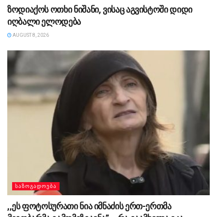
ზოდიაქოს ოთხი ნიშანი, ვისაც აგვისტოში დიდი
იღბალი ელოდება
AUGUST 8, 2026
ᲡᲐᲖᲝᲒᲐᲓᲝᲔᲑᲐ
,,ეს ფოტოსურათი ნია იმნაძის ერთ-ერთმა