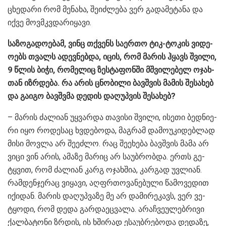
ცხე­და­რი რომ მე­ნა­ხა, შე­იძ­ლე­ბა ვერ გა­და­მე­ტა­ნა და
იქვე მოვმკვდა­რი­ყა­ვი.
სა­ზო­გა­დო­ე­ბამ, ვინც თქვენს სა­ერ­თო ტიკ-ტო­კის ვი­დე­
ო­ებს თვალს ადევ­ნებ­და, იცის, რომ მა­რის ჰყავს შვი­ლი,
9 წლის ბიჭი, რო­მე­ლიც ზეს­ტა­ფონ­ში მშვი­ლე­ბელ ოჯახ­
თან იზ­რდე­ბა. რა არის ცნო­ბი­ლი ბავ­შვის მა­მის შე­სა­ხებ
და გა­ი­გო ბავ­შვმა დე­დის და­ღუპ­ვის შე­სა­ხებ?
– მა­რის ძა­ლი­ან უყ­ვარ­და თა­ვი­სი შვი­ლი, ისე­თი ბედ­ნი­ე­
რი იყო რო­დე­საც ხვდე­ბო­და, მაგ­რამ და­მო­უ­კი­დებ­ლად
მისი მოვ­ლა არ შე­ეძ­ლო. რაც შე­ე­ხე­ბა ბავ­შვის მამა არ
ვიცი ვინ არის, ამა­ზე მა­რიც არ სა­უბ­რობ­და. ერთს გე­
ტყვით, რომ ძა­ლი­ან კარგ ოჯახ­შია, კარ­გად უვ­ლი­ან.
რამ­დენ­ჯე­რაც ვი­ყა­ვი, აღ­ფრთო­ვა­ნე­ბუ­ლი წა­მო­ვე­დით
იქი­დან. მა­რის და­ღუპ­ვა­ზე მე არ და­მი­რე­კავს, ვერ ვე­
ტყო­დი, რომ დედა გარ­და­ეც­ვა­ლა. არაჩ­ვე­უ­ლებ­რი­ვი
ქალ­ბა­ტო­ნი ზრდის, ის ხში­რად ესა­უბ­რე­ბო­და დე­და­ზე,