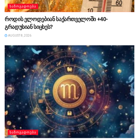
ᲡᲐᲖᲝᲒᲐᲓᲝᲔᲑᲐ
როდის ელოდებიან საქართველოში +40-
გრადუსიან სიცხეს?
AUGUST 8, 2026
ᲡᲐᲖᲝᲒᲐᲓᲝᲔᲑᲐ