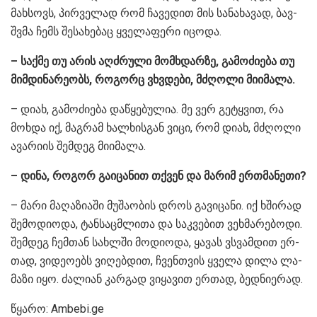
მახ­სოვს, პირ­ვე­ლად რომ ჩა­ვე­დით მის სა­ნა­ხა­ვად, ბავ­
შვმა ჩემს შე­სა­ხე­ბაც ყვე­ლა­ფე­რი იცო­და.
– საქ­მე თუ არის აღ­ძრუ­ლი მომ­ხდარ­ზე, გა­მო­ძი­ე­ბა თუ
მიმ­დი­ნა­რე­ობს, რო­გორც ვხვდე­ბი, მძღო­ლი მი­ი­მა­ლა.
– დიახ, გა­მო­ძი­ე­ბა და­წყე­ბუ­ლია. მე ვერ გე­ტყვით, რა
მოხ­და იქ, მაგ­რამ ხალ­ხის­გან ვიცი, რომ დიახ, მძღო­ლი
ავა­რი­ის შემ­დეგ მი­ი­მა­ლა.
– დინა, რო­გორ გა­ი­ცა­ნით თქვენ და მა­რიმ ერ­თმა­ნე­თი?
– მარი მა­ღა­ზი­ა­ში მუ­შა­ო­ბის დროს გა­ვი­ცა­ნი. იქ ხში­რად
შე­მო­დი­ო­და, ტან­საც­მლი­თა და საკ­ვე­ბით ვეხ­მა­რე­ბო­დი.
შემ­დეგ ჩემ­თან სახ­ლში მო­დი­ო­და, ყა­ვას ვსვამ­დით ერ­
თად, ვი­დე­ო­ებს ვი­ღებ­დით, ჩვენ­თვის ყვე­ლა დილა ლა­
მა­ზი იყო. ძა­ლი­ან კარ­გად ვი­ყა­ვით ერ­თად, ბედ­ნი­ე­რად.
წყარო: Ambebi.ge