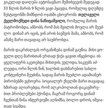
გი­კუ­ლად და­ი­ღუ­პა ავ­ტო­საგ­ზაო შემ­თხვე­ვის შე­დე­გად.
33 წლის მა­რის 9 წლის ვაჟი ჰყავ­და, რო­მე­ლიც დღემ­დე
ზეს­ტა­ფონ­ში მიმ­ნდობ ოჯახ­ში ცხოვ­რობს.
თე­ლა­ვე­ლი
ქველ­მოქ­მე­დი დინა ნა­წი­ფაშ­ვი­ლი,
რო­მე­ლიც მა­რის
პატ­რო­ნობ­და, ამ­ბობს, რომ მას შვი­ლის მოვ­ლა არ შე­ეძ­
ლო. დი­ნამ არ იცის, ვინ არის ბავ­შვის მამა, ამ­ბობს, რომ
ამა­ზე მარი თა­ვა­დაც არ სა­უბ­რობ­და.
მა­რის დაკ­რძალ­ვას ორ­გა­ნი­ზე­ბა დი­ნამ გა­უ­წია. მისი ყო­
ვე­ლი დღე მა­რის­თან ერ­თად ჭიქა ყა­ვით იწყე­ბო­და. ის
ყვე­ლა­ფერს აკე­თებ­და მის­თვის, უვ­ლი­და, საკ­ვებს აძ­
ლევ­და, ორი წლის წინ, ხალ­ხის დახ­მა­რე­ბით სახ­ლი
კონ­ტე­ი­ნე­რი შე­უ­ძი­ნა, სა­დაც მა­რის შე­ეძ­ლო ადა­მი­ა­ნურ
პი­რო­ბებ­ში ეცხოვ­რა. სო­ცი­ა­ლურ ქსელ­ში მარი თა­ვა­დაც
ხში­რად აღი­ა­რებ­და, რომ ალ­კოჰოლ­თან და­კავ­ში­რე­
ბით პრობ­ლე­მე­ბი ჰქონ­და, მაგ­რამ რო­გორც დი­ნამ
ჩვენ­თან წინა ინ­ტერ­ვი­უ­ში აღ­ნიშ­ნა, ბოლო დროს, იშ­ვი­ა­
თად სვამ­და.