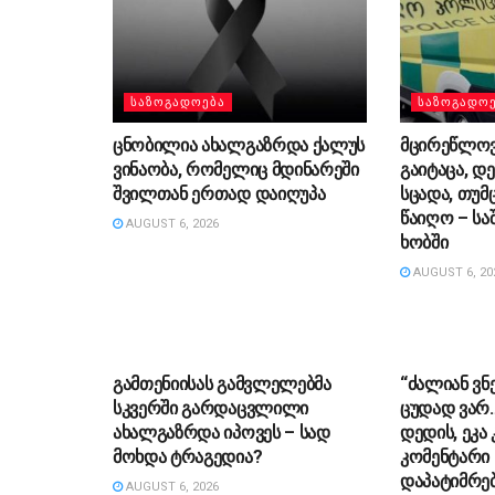
ᲡᲐᲖᲝᲒᲐᲓᲝᲔᲑᲐ
ᲡᲐᲖᲝᲒᲐᲓᲝ
ცნობილია ახალგაზრდა ქალუს
მცირეწლოვ
ვინაობა, რომელიც მდინარეში
გაიტაცა, დ
შვილთან ერთად დაიღუპა
სცადა, თუმ
წაიღო – სა
AUGUST 6, 2026
ხობში
AUGUST 6, 20
ᲡᲐᲖᲝᲒᲐᲓᲝᲔᲑᲐ
ᲡᲐᲖᲝᲒᲐᲓᲝ
გამთენიისას გამვლელებმა
“ძა­ლი­ან ვნ
სკვერში გარდაცვლილი
ცუ­დად ვარ…”
ახალგაზრდა იპოვეს – სად
დე­დის, ეკა 
მოხდა ტრაგედია?
კომენტარი 
დაპატიმრებ
AUGUST 6, 2026