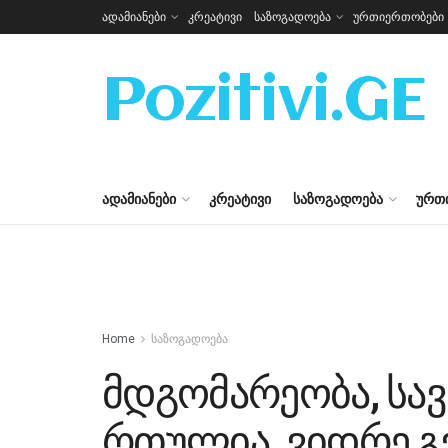
ადამიანები
კრეატივი
საზოგადოება
ურთიერთობები
Pozitivi.GE
ᲐᲓᲐᲛᲘᲐᲜᲔᲑᲘ
ᲙᲠᲔᲐᲢᲘᲕᲘ
ᲡᲐᲖᲝᲒᲐᲓᲝᲔᲑᲐ
ᲣᲠᲗ
Home
საზოგადოება
მდგომარეობა, სავ
რთულია, ვიდრე გვ