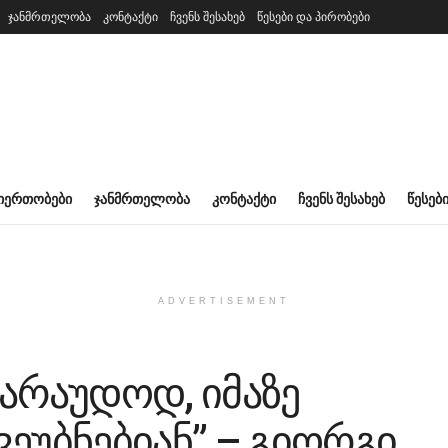
ჯანმრთელობა
კონტაქტი
ჩვენს შესახებ
წესები და პირობები
ᲘᲔᲠᲗᲝᲑᲔᲑᲘ
ᲯᲐᲜᲛᲠᲗᲔᲚᲝᲑᲐ
ᲙᲝᲜᲢᲐᲥᲢᲘ
ᲩᲕᲔᲜᲡ ᲨᲔᲡᲐᲮᲔᲑ
ᲬᲔᲡᲔᲑ
ADVERTISEMENT
არაუდოდ, იმაზე
ეუბნებიან” – გიორგი