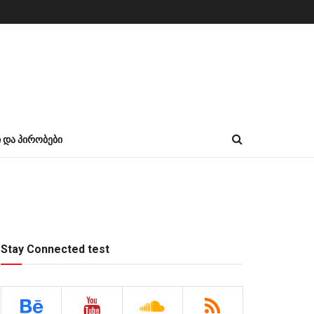
Ი ᲓᲐ ᲞᲘᲠᲝᲑᲔᲑᲘ
Stay Connected test