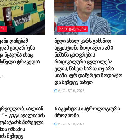
ᲔᲑᲐ
ᲡᲐᲖᲝᲒᲐᲓᲝᲔᲑᲐ
ანი დინებამ
ბედი ახალ კარს გიხსნით –
ედამ გადარჩენა
აგვისტოში ზოდიაქოს ამ 3
ცა წყალმა ისიც
ნიშანს ცხოვრების
შინელი ტრაგედია
რადიკალური ცვლილება
ელის, ნახეთ ხართ თუ არა
სიაში, ჯერ დაწერეთ ზოდიაქო
26
და შემდეგ ნახეთ
AUGUST 6, 2026
ᲔᲑᲐ
ᲡᲐᲖᲝᲒᲐᲓᲝᲔᲑᲐ
ერ­ვი­უ­ლობ, ძა­ლი­ან
6 აგვისტოს ასტროლოგიური
 – გიგა ავა­ლი­ა­ნის
პროგნოზი
კუ­პა­ტა­ძის პირველი
AUGUST 5, 2026
ნია იმნაძის
ის შემდეგ