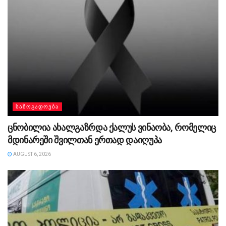
ᲡᲐᲖᲝᲒᲐᲓᲝᲔᲑᲐ
ცნობილია ახალგაზრდა ქალუს ვინაობა, რომელიც
მდინარეში შვილთან ერთად დაიღუპა
AUGUST 6, 2026