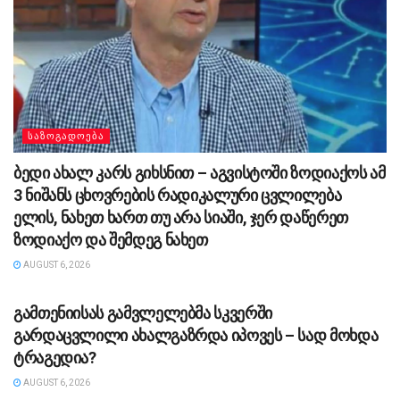
ᲡᲐᲖᲝᲒᲐᲓᲝᲔᲑᲐ
ბედი ახალ კარს გიხსნით – აგვისტოში ზოდიაქოს ამ
3 ნიშანს ცხოვრების რადიკალური ცვლილება
ელის, ნახეთ ხართ თუ არა სიაში, ჯერ დაწერეთ
ზოდიაქო და შემდეგ ნახეთ
AUGUST 6, 2026
ᲡᲐᲖᲝᲒᲐᲓᲝᲔᲑᲐ
გამთენიისას გამვლელებმა სკვერში
გარდაცვლილი ახალგაზრდა იპოვეს – სად მოხდა
ტრაგედია?
AUGUST 6, 2026
ᲡᲐᲖᲝᲒᲐᲓᲝᲔᲑᲐ