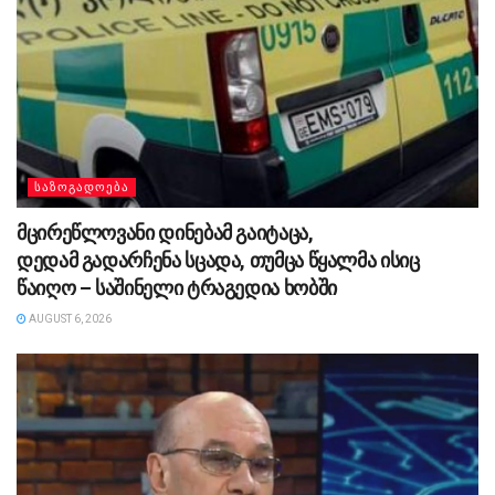
ᲡᲐᲖᲝᲒᲐᲓᲝᲔᲑᲐ
მცირეწლოვანი დინებამ გაიტაცა,
დედამ გადარჩენა სცადა, თუმცა წყალმა ისიც
წაიღო – საშინელი ტრაგედია ხობში
AUGUST 6, 2026