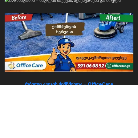
რბილი ავეჯის ქიმწმენდა – OfficeCare
About
Advertise
Privacy & Policy
Contact
© 2026
JNews
- Premium WordPress news & magazine theme by
Jegtheme
.