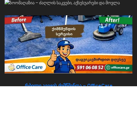
რბილი ავეჯის ქიმწმენდა – OfficeCare
About
Advertise
Privacy & Policy
Contact
© 2026
JNews
- Premium WordPress news & magazine theme by
Jegtheme
.