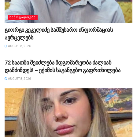
ᲡᲐᲖᲝᲒᲐᲓᲝᲔᲑᲐ
გიორგი კეკელიძე სამწუხარო ინფორმაციას
ავრცელებს
AUGUST 8, 2026
ᲡᲐᲖᲝᲒᲐᲓᲝᲔᲑᲐ
72 საათში შეიძლება მდგომარეობა ძალიან
დამძიმდეს! – ექიმის საგანგებო გაფრთხილება
AUGUST 8, 2026