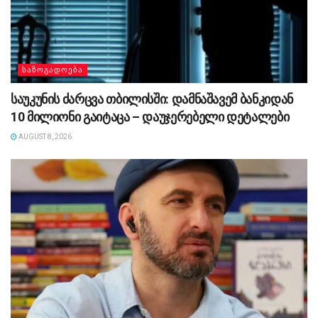
ᲡᲐᲖᲝᲒᲐᲓᲝᲔᲑᲐ
საუკუნის ძარცვა თბილისში: დამნაშავემ ბანკიდან
10 მილიონი გაიტაცა – დაუჯერებელი დეტალები
AUGUST 8, 2026