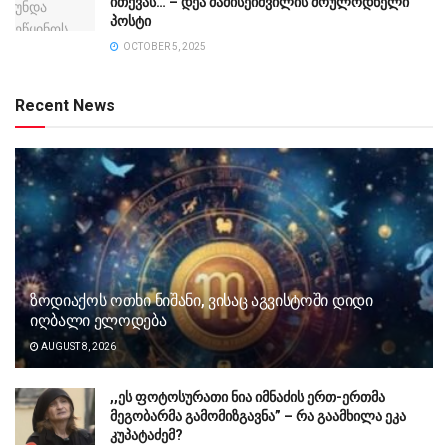
ითქვას… – დეა მამისეიშვილის მოულოდნელი
პოსტი
OCTOBER 5, 2025
Recent News
ზოდიაქოს ოთხი ნიშანი, ვისაც აგვისტოში დიდი
იღბალი ელოდება
AUGUST 8, 2026
,,ეს ფოტოსურათი ნია იმნაძის ერთ-ერთმა
მეგობარმა გამომიზგავნა” – რა გაამხილა ეკა
კუპატაძემ?