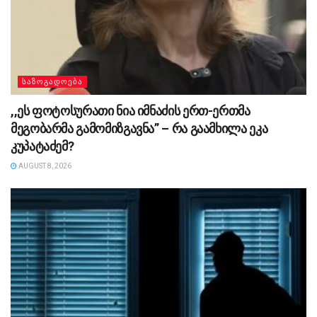
ᲡᲐᲖᲝᲒᲐᲓᲝᲔᲑᲐ
,,ეს ფოტოსურათი ნია იმნაძის ერთ-ერთმა
მეგობარმა გამომიზგავნა” – რა გაამხილა ეკა
კუპატაძემ?
AUGUST 8, 2026