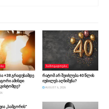
ᲔᲑᲐ
ᲡᲐᲖᲝᲒᲐᲓᲝᲔᲑᲐ
რა +38 გრადუსამდე
რატომ არ შეიძლება 40 წლის
ოგორი ამინდი
იუბილეს აღნიშვნა?
აგვისტომდე?
AUGUST 6, 2026
26
ᲔᲑᲐ
ვია „სამგორის”