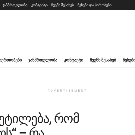
ჯანმრთელობა
კონტაქტი
ჩვენს შესახებ
წესები და პირობები
ᲘᲔᲠᲗᲝᲑᲔᲑᲘ
ᲯᲐᲜᲛᲠᲗᲔᲚᲝᲑᲐ
ᲙᲝᲜᲢᲐᲥᲢᲘ
ᲩᲕᲔᲜᲡ ᲨᲔᲡᲐᲮᲔᲑ
ᲬᲔᲡᲔᲑ
ADVERTISEMENT
ვეტილება, რომ
ს“ – რა