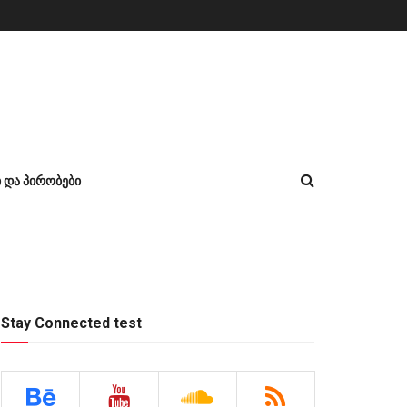
Ი ᲓᲐ ᲞᲘᲠᲝᲑᲔᲑᲘ
Stay Connected test