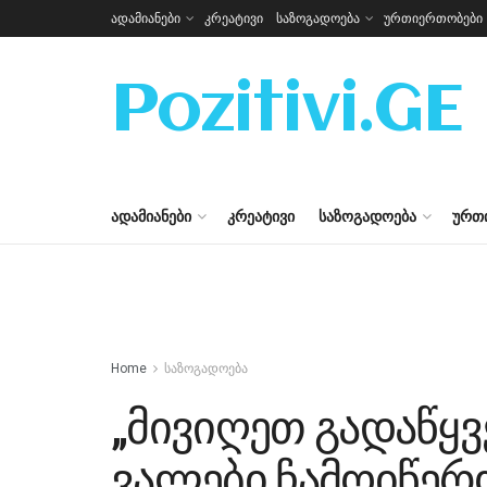
ადამიანები
კრეატივი
საზოგადოება
ურთიერთობები
Pozitivi.GE
ᲐᲓᲐᲛᲘᲐᲜᲔᲑᲘ
ᲙᲠᲔᲐᲢᲘᲕᲘ
ᲡᲐᲖᲝᲒᲐᲓᲝᲔᲑᲐ
ᲣᲠᲗ
Home
საზოგადოება
„მივიღეთ გადაწყ
ვალები ჩამოიწერო