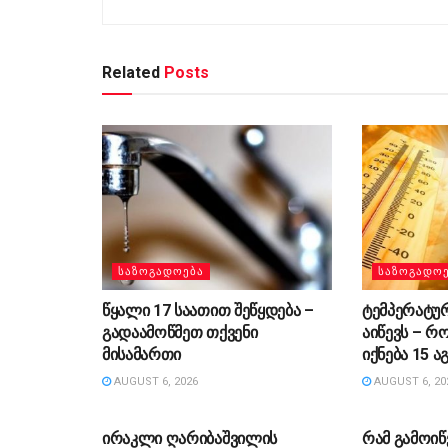
Related
Posts
ᲡᲐᲖᲝᲒᲐᲓᲝᲔᲑᲐ
ᲡᲐᲖᲝᲒᲐᲓᲝ
წყალი 17 საათით შეწყდება –
ტემპერატუ
გადაამოწმეთ თქვენი
აიწევს – რ
მისამართი
იქნება 15 
AUGUST 6, 2026
AUGUST 6, 20
ᲡᲐᲖᲝᲒᲐᲓᲝᲔᲑᲐ
ᲡᲐᲖᲝᲒᲐᲓᲝ
ირაკლი ღარიბაშვილის
რამ გამოიწ