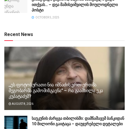
ითქვას… – დეა მამისეიშვილის მოულოდნელი
პოსტი
OCTOBER 5, 2025
Recent News
,,ეს ფოტოსურათი ნია იმნაძის ერთ-ერთმა
მეგობარმა გამომიზგავნა” – რა გაამხილა ეკა
კუპატაძემ?
AUGUST 8, 2026
საუკუნის ძარცვა თბილისში: დამნაშავემ ბანკიდან
10 მილიონი გაიტაცა – დაუჯერებელი დეტალები