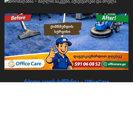
რბილი ავეჯის ქიმწმენდა – OfficeCare
About
Advertise
Privacy & Policy
Contact
© 2026
JNews
- Premium WordPress news & magazine theme by
Jegtheme
.