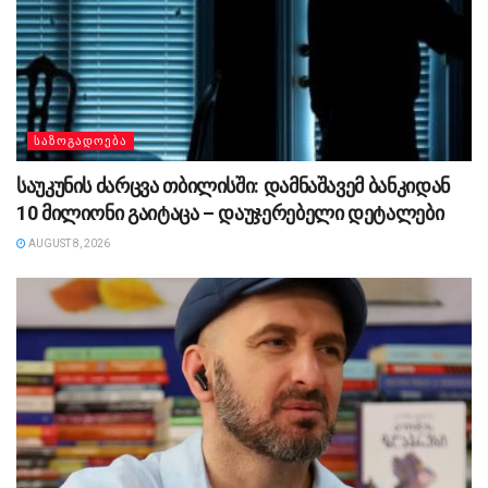
ᲡᲐᲖᲝᲒᲐᲓᲝᲔᲑᲐ
საუკუნის ძარცვა თბილისში: დამნაშავემ ბანკიდან
10 მილიონი გაიტაცა – დაუჯერებელი დეტალები
AUGUST 8, 2026