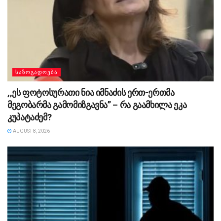
ᲡᲐᲖᲝᲒᲐᲓᲝᲔᲑᲐ
,,ეს ფოტოსურათი ნია იმნაძის ერთ-ერთმა
მეგობარმა გამომიზგავნა” – რა გაამხილა ეკა
კუპატაძემ?
AUGUST 8, 2026