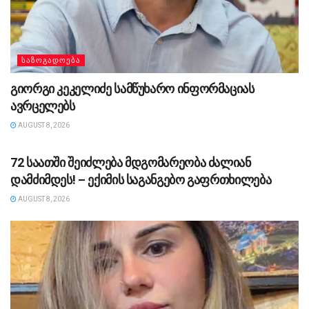
ᲡᲐᲖᲝᲒᲐᲓᲝᲔᲑᲐ
გიორგი კეკელიძე სამწუხარო ინფორმაციას
ავრცელებს
AUGUST 8, 2026
ᲡᲐᲖᲝᲒᲐᲓᲝᲔᲑᲐ
72 საათში შეიძლება მდგომარეობა ძალიან
დამძიმდეს! – ექიმის საგანგებო გაფრთხილება
AUGUST 8, 2026