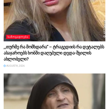
ᲡᲐᲖᲝᲒᲐᲓᲝᲔᲑᲐ
,,თურმე რა მომხდარა” – ტრაგედიის რა დეტალებს
ასაჯაროებს ხობში დაღუპული დედა-შვილის
ახლობელი?
AUGUST 8, 2026