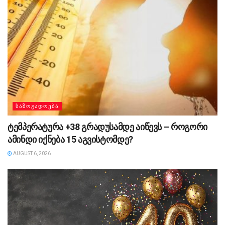
ᲡᲐᲖᲝᲒᲐᲓᲝᲔᲑᲐ
ტემპერატურა +38 გრადუსამდე აიწევს – როგორი
ამინდი იქნება 15 აგვისტომდე?
AUGUST 6, 2026