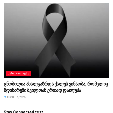
ᲡᲐᲖᲝᲒᲐᲓᲝᲔᲑᲐ
ცნობილია ახალგაზრდა ქალუს ვინაობა, რომელიც
მდინარეში შვილთან ერთად დაიღუპა
AUGUST 6, 2026
Stay Connected test