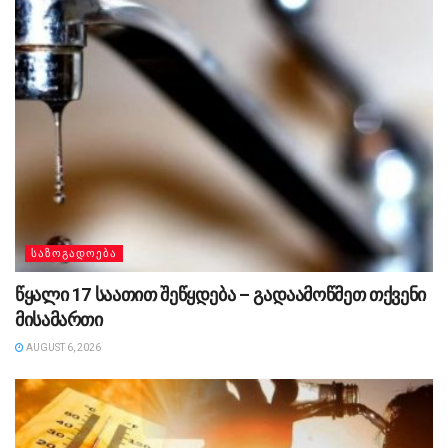
ᲡᲐᲖᲝᲒᲐᲓᲝᲔᲑᲐ
წყალი 17 საათით შეწყდება – გადაამოწმეთ თქვენი
მისამართი
AUGUST 6, 2026