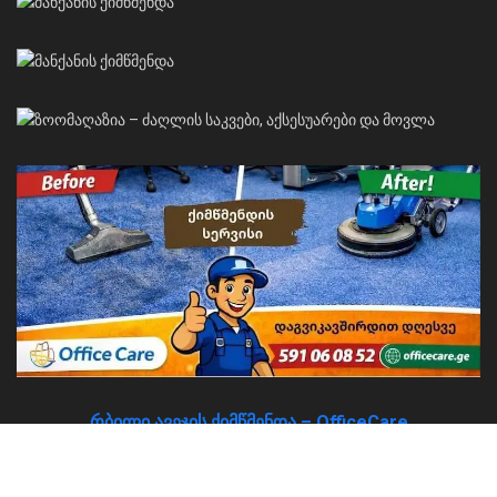
რბილი ავეჯის ქიმწმენდა – OfficeCare