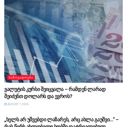
ᲡᲐᲖᲝᲒᲐᲓᲝᲔᲑᲐ
ვალუტის კურსი შეიცვალა – რამდენ ლარად
შეიძენთ დოლარს და ევროს?
AUGUST 7, 2026
ᲡᲐᲖᲝᲒᲐᲓᲝᲔᲑᲐ
„ხელს არ უშვებდი ლაზარეს, არც ახლა გაუშვი…“ –
რას წერს ახლობელი ხობში დატრიალებულ