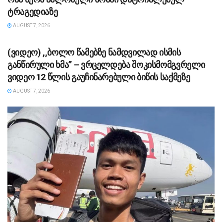
ტრაგედიაზე
AUGUST 7, 2026
ᲡᲐᲖᲝᲒᲐᲓᲝᲔᲑᲐ
(ვიდეო) ,,ბოლო წამებზე ნამდვილად ისმის
განწირული ხმა” – ვრცელდება შოკისმომგვრელი
ვიდეო 12 წლის გაუჩინარებული ბიწის საქმეზე
AUGUST 7, 2026