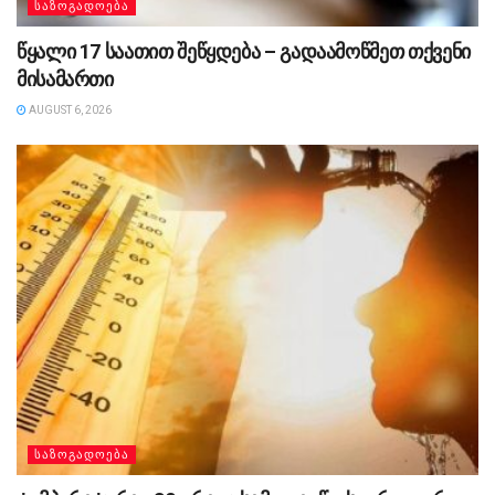
ᲡᲐᲖᲝᲒᲐᲓᲝᲔᲑᲐ
წყალი 17 საათით შეწყდება – გადაამოწმეთ თქვენი
მისამართი
AUGUST 6, 2026
ᲡᲐᲖᲝᲒᲐᲓᲝᲔᲑᲐ