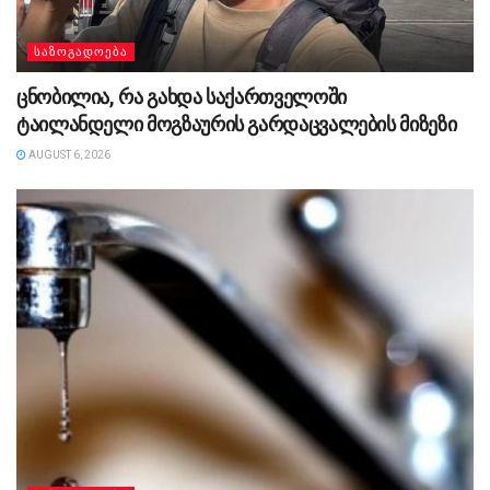
ᲡᲐᲖᲝᲒᲐᲓᲝᲔᲑᲐ
ცნობილია, რა გახდა საქართველოში
ტაილანდელი მოგზაურის გარდაცვალების მიზეზი
AUGUST 6, 2026