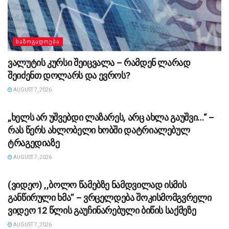
ᲡᲐᲖᲝᲒᲐᲓᲝᲔᲑᲐ
ვალუტის კურსი შეიცვალა – რამდენ ლარად
შეიძენთ დოლარს და ევროს?
AUGUST 7, 2026
ᲡᲐᲖᲝᲒᲐᲓᲝᲔᲑᲐ
„ხელს არ უშვებდი ლაზარეს, არც ახლა გაუშვი…“ –
რას წერს ახლობელი ხობში დატრიალებულ
ტრაგედიაზე
AUGUST 7, 2026
ᲡᲐᲖᲝᲒᲐᲓᲝᲔᲑᲐ
(ვიდეო) ,,ბოლო წამებზე ნამდვილად ისმის
განწირული ხმა” – ვრცელდება შოკისმომგვრელი
ვიდეო 12 წლის გაუჩინარებული ბიწის საქმეზე
AUGUST 7, 2026