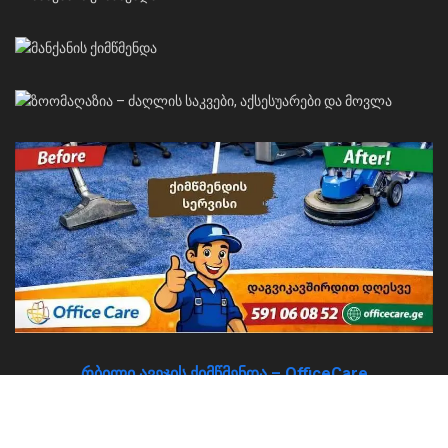
რბილი ავეჯის ქიმწმენდა – OfficeCare