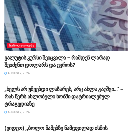
ᲡᲐᲖᲝᲒᲐᲓᲝᲔᲑᲐ
ვალუტის კურსი შეიცვალა – რამდენ ლარად
შეიძენთ დოლარს და ევროს?
AUGUST 7, 2026
ᲡᲐᲖᲝᲒᲐᲓᲝᲔᲑᲐ
„ხელს არ უშვებდი ლაზარეს, არც ახლა გაუშვი…“ –
რას წერს ახლობელი ხობში დატრიალებულ
ტრაგედიაზე
AUGUST 7, 2026
ᲡᲐᲖᲝᲒᲐᲓᲝᲔᲑᲐ
(ვიდეო) ,,ბოლო წამებზე ნამდვილად ისმის