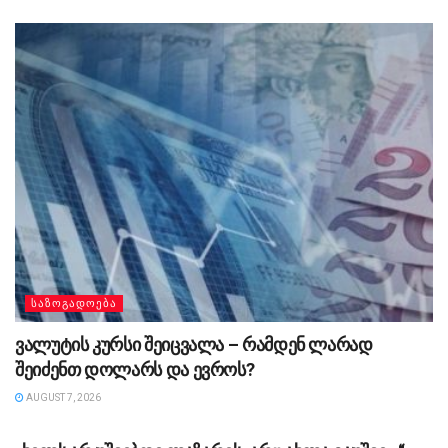
ᲡᲐᲖᲝᲒᲐᲓᲝᲔᲑᲐ
ვალუტის კურსი შეიცვალა – რამდენ ლარად
შეიძენთ დოლარს და ევროს?
AUGUST 7, 2026
ᲡᲐᲖᲝᲒᲐᲓᲝᲔᲑᲐ