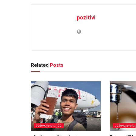
pozitivi
Related
Posts
ᲡᲐᲖᲝᲒᲐᲓᲝᲔᲑᲐ
ᲡᲐᲖᲝᲒᲐᲓᲝ