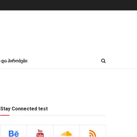
Ი ᲓᲐ ᲞᲘᲠᲝᲑᲔᲑᲘ
Stay Connected test