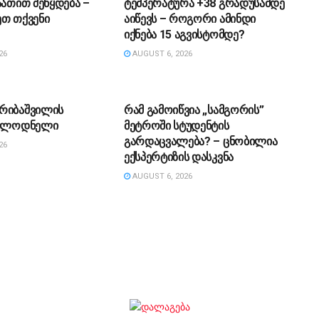
აათით შეწყდება –
ტემპერატურა +38 გრადუსამდე
ეთ თქვენი
აიწევს – როგორი ამინდი
იქნება 15 აგვისტომდე?
26
AUGUST 6, 2026
ᲔᲑᲐ
ᲡᲐᲖᲝᲒᲐᲓᲝᲔᲑᲐ
რიბაშვილის
რამ გამოიწვია „სამგორის”
ოულოდნელი
მეტროში სტუდენტის
გარდაცვალება? – ცნობილია
26
ექსპერტიზის დასკვნა
AUGUST 6, 2026