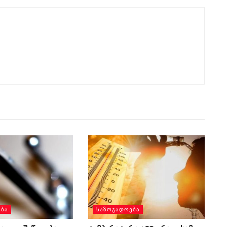
ᲔᲑᲐ
ᲡᲐᲖᲝᲒᲐᲓᲝᲔᲑᲐ