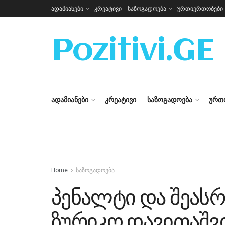
ადამიანები
კრეატივი
საზოგადოება
ურთიერთობები
Pozitivi.GE
ᲐᲓᲐᲛᲘᲐᲜᲔᲑᲘ
ᲙᲠᲔᲐᲢᲘᲕᲘ
ᲡᲐᲖᲝᲒᲐᲓᲝᲔᲑᲐ
ᲣᲠᲗ
Home
საზოგადოება
პენალტი და შეასრ
ზურიკო დავითაშვ