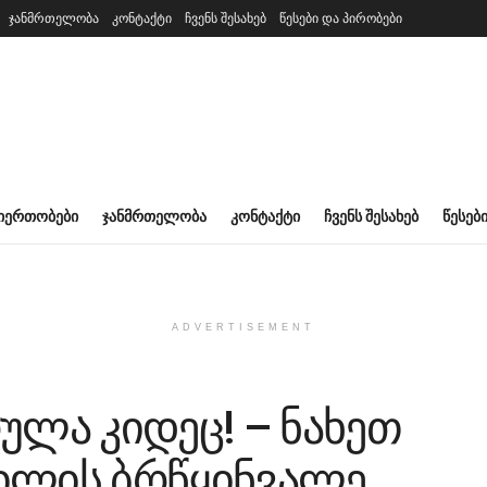
ჯანმრთელობა
კონტაქტი
ჩვენს შესახებ
წესები და პირობები
ᲘᲔᲠᲗᲝᲑᲔᲑᲘ
ᲯᲐᲜᲛᲠᲗᲔᲚᲝᲑᲐ
ᲙᲝᲜᲢᲐᲥᲢᲘ
ᲩᲕᲔᲜᲡ ᲨᲔᲡᲐᲮᲔᲑ
ᲬᲔᲡᲔᲑ
ADVERTISEMENT
ულა კიდეც! – ნახეთ
ილის ბრწყინვალე