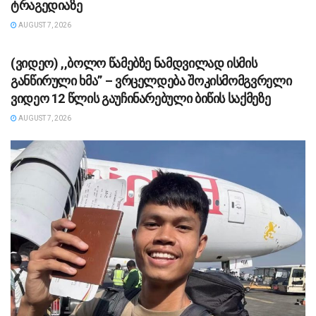
ტრაგედიაზე
AUGUST 7, 2026
ᲡᲐᲖᲝᲒᲐᲓᲝᲔᲑᲐ
(ვიდეო) ,,ბოლო წამებზე ნამდვილად ისმის
განწირული ხმა” – ვრცელდება შოკისმომგვრელი
ვიდეო 12 წლის გაუჩინარებული ბიწის საქმეზე
AUGUST 7, 2026