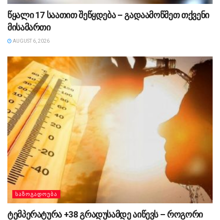
წყალი 17 საათით შეწყდება – გადაამოწმეთ თქვენი
მისამართი
AUGUST 6, 2026
ᲡᲐᲖᲝᲒᲐᲓᲝᲔᲑᲐ
ტემპერატურა +38 გრადუსამდე აიწევს – როგორი