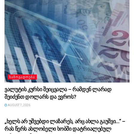
ᲡᲐᲖᲝᲒᲐᲓᲝᲔᲑᲐ
ვალუტის კურსი შეიცვალა – რამდენ ლარად
შეიძენთ დოლარს და ევროს?
AUGUST 7, 2026
ᲡᲐᲖᲝᲒᲐᲓᲝᲔᲑᲐ
„ხელს არ უშვებდი ლაზარეს, არც ახლა გაუშვი…“ –
რას წერს ახლობელი ხობში დატრიალებულ