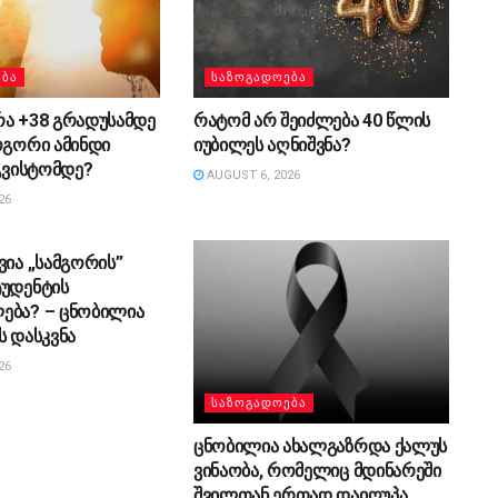
ᲔᲑᲐ
ᲡᲐᲖᲝᲒᲐᲓᲝᲔᲑᲐ
რა +38 გრადუსამდე
რატომ არ შეიძლება 40 წლის
ოგორი ამინდი
იუბილეს აღნიშვნა?
აგვისტომდე?
AUGUST 6, 2026
26
ᲔᲑᲐ
ვია „სამგორის”
ტუდენტის
ება? – ცნობილია
ს დასკვნა
26
ᲡᲐᲖᲝᲒᲐᲓᲝᲔᲑᲐ
ცნობილია ახალგაზრდა ქალუს
ვინაობა, რომელიც მდინარეში
შვილთან ერთად დაიღუპა