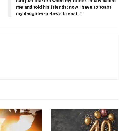
had just started when my father-in-law called
me and told his friends: now I have to toast
my daughter-in-law’s breast…”