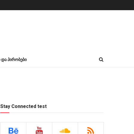
Ი ᲓᲐ ᲞᲘᲠᲝᲑᲔᲑᲘ
Stay Connected test