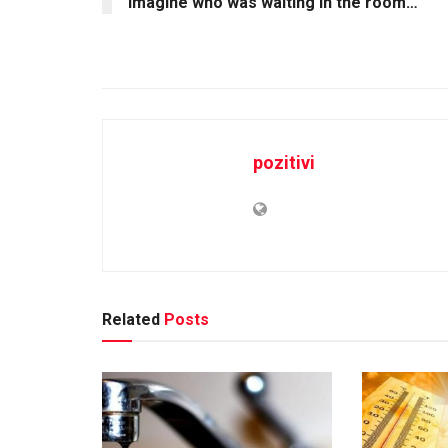
imagine who was waiting in the room…
pozitivi
Related
Posts