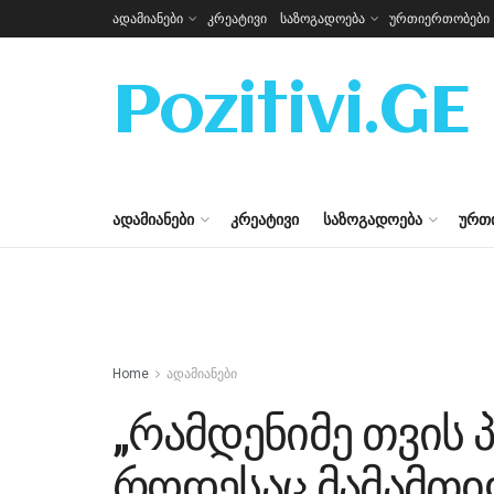
ადამიანები
კრეატივი
საზოგადოება
ურთიერთობები
Pozitivi.GE
ᲐᲓᲐᲛᲘᲐᲜᲔᲑᲘ
ᲙᲠᲔᲐᲢᲘᲕᲘ
ᲡᲐᲖᲝᲒᲐᲓᲝᲔᲑᲐ
ᲣᲠᲗ
Home
ადამიანები
„რამდენიმე თვის 
როდესაც მამამთი