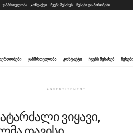
ჯანმრთელობა
კონტაქტი
ჩვენს შესახებ
წესები და პირობები
ᲘᲔᲠᲗᲝᲑᲔᲑᲘ
ᲯᲐᲜᲛᲠᲗᲔᲚᲝᲑᲐ
ᲙᲝᲜᲢᲐᲥᲢᲘ
ᲩᲕᲔᲜᲡ ᲨᲔᲡᲐᲮᲔᲑ
ᲬᲔᲡᲔᲑ
ADVERTISEMENT
პატარძალი ვიყავი,
ლმა თავისი