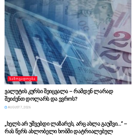
ᲡᲐᲖᲝᲒᲐᲓᲝᲔᲑᲐ
ვალუტის კურსი შეიცვალა – რამდენ ლარად
შეიძენთ დოლარს და ევროს?
AUGUST 7, 2026
ᲡᲐᲖᲝᲒᲐᲓᲝᲔᲑᲐ
„ხელს არ უშვებდი ლაზარეს, არც ახლა გაუშვი…“ –
რას წერს ახლობელი ხობში დატრიალებულ