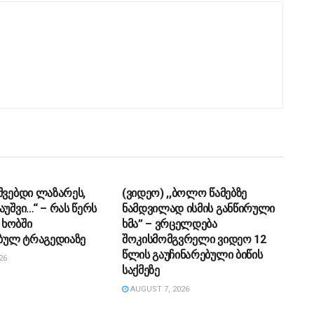
ᲔᲑᲐ
ᲡᲐᲖᲝᲒᲐᲓᲝᲔᲑᲐ
შვებდი ლაზარეს,
(ვიდეო) ,,ბოლო წამებზე
აუშვი…“ – რას წერს
ნამდვილად ისმის განწირული
ხობში
ხმა” – ვრცელდება
ულ ტრაგედიაზე
შოკისმომგვრელი ვიდეო 12
წლის გაუჩინარებული ბიწის
26
საქმეზე
AUGUST 7, 2026