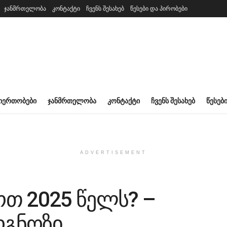
ჯანმრთელობა
კონტაქტი
ჩვენს შესახებ
წესები და პირობები
ᲘᲔᲠᲗᲝᲑᲔᲑᲘ
ᲯᲐᲜᲛᲠᲗᲔᲚᲝᲑᲐ
ᲙᲝᲜᲢᲐᲥᲢᲘ
ᲩᲕᲔᲜᲡ ᲨᲔᲡᲐᲮᲔᲑ
ᲬᲔᲡᲔᲑ
ADVERTISEMENT
თ 2025 წელს? –
გნოზი