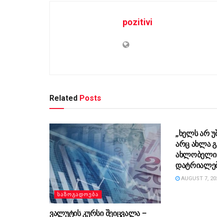
pozitivi
Related
Posts
ᲡᲐᲖᲝᲒᲐᲓᲝ
„ხელს არ უ
არც ახლა გ
ახლობელი 
დატრიალებ
AUGUST 7, 20
ᲡᲐᲖᲝᲒᲐᲓᲝᲔᲑᲐ
ვალუტის კურსი შეიცვალა –