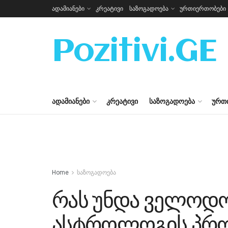
ადამიანები
კრეატივი
საზოგადოება
ურთიერთობები
Pozitivi.GE
ᲐᲓᲐᲛᲘᲐᲜᲔᲑᲘ
ᲙᲠᲔᲐᲢᲘᲕᲘ
ᲡᲐᲖᲝᲒᲐᲓᲝᲔᲑᲐ
ᲣᲠᲗ
Home
საზოგადოება
რას უნდა ველოდო
ასტროლოგის პრო