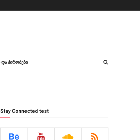
Ი ᲓᲐ ᲞᲘᲠᲝᲑᲔᲑᲘ
Stay Connected test