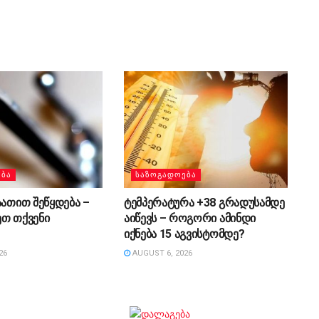
ᲔᲑᲐ
ᲡᲐᲖᲝᲒᲐᲓᲝᲔᲑᲐ
აათით შეწყდება –
ტემპერატურა +38 გრადუსამდე
ეთ თქვენი
აიწევს – როგორი ამინდი
იქნება 15 აგვისტომდე?
26
AUGUST 6, 2026