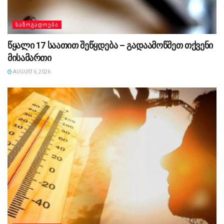
ᲡᲐᲖᲝᲒᲐᲓᲝᲔᲑᲐ
წყალი 17 საათით შეწყდება – გადაამოწმეთ თქვენი
მისამართი
AUGUST 6, 2026