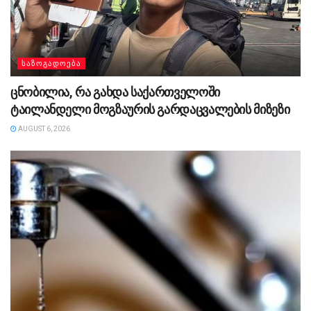
ᲡᲐᲖᲝᲒᲐᲓᲝᲔᲑᲐ
ცნობილია, რა გახდა საქართველოში
ტაილანდელი მოგზაურის გარდაცვალების მიზეზი
AUGUST 6, 2026