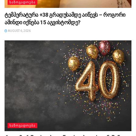
ᲡᲐᲖᲝᲒᲐᲓᲝᲔᲑᲐ
ტემპერატურა +38 გრადუსამდე აიწევს – როგორი
ამინდი იქნება 15 აგვისტომდე?
AUGUST 6, 2026
ᲡᲐᲖᲝᲒᲐᲓᲝᲔᲑᲐ