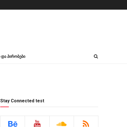
Ი ᲓᲐ ᲞᲘᲠᲝᲑᲔᲑᲘ
Stay Connected test