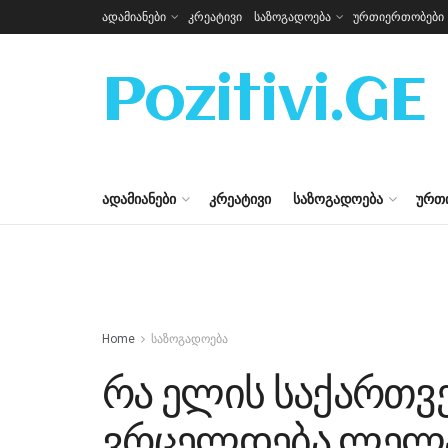
ადამიანები
კრეატივი
საზოგადოება
ურთიერთობები
Pozitivi.GE
ᲐᲓᲐᲛᲘᲐᲜᲔᲑᲘ
ᲙᲠᲔᲐᲢᲘᲕᲘ
ᲡᲐᲖᲝᲒᲐᲓᲝᲔᲑᲐ
ᲣᲠᲗ
Home
საზოგადოება
რა ელის საქართვე
ვრცელდება ლელა