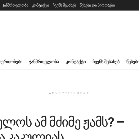
ჯანმრთელობა
კონტაქტი
ჩვენს შესახებ
წესები და პირობები
ᲘᲔᲠᲗᲝᲑᲔᲑᲘ
ᲯᲐᲜᲛᲠᲗᲔᲚᲝᲑᲐ
ᲙᲝᲜᲢᲐᲥᲢᲘ
ᲩᲕᲔᲜᲡ ᲨᲔᲡᲐᲮᲔᲑ
ᲬᲔᲡᲔᲑ
ADVERTISEMENT
ლოს ამ მძიმე ჟამს? –
 კაკულიას