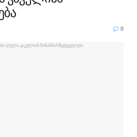
ება
0