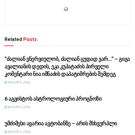
Related
Posts
ᲡᲐᲖᲝᲒᲐᲓᲝᲔᲑᲐ
“ძა­ლი­ან ვნერ­ვი­უ­ლობ, ძა­ლი­ან ცუ­დად ვარ…” – გიგა
ავა­ლი­ა­ნის დე­დის, ეკა კუ­პა­ტა­ძის პირველი
კომენტარი ნია იმნაძის დაპატიმრების შემდეგ
AUGUST 5, 2026
ᲡᲐᲖᲝᲒᲐᲓᲝᲔᲑᲐ
6 აგვისტოს ასტროლოგიური პროგნოზი
AUGUST 5, 2026
ᲡᲐᲖᲝᲒᲐᲓᲝᲔᲑᲐ
უმძიმესი ავარია ავტობანზე – არის მსხვერპლი
AUGUST 5, 2026