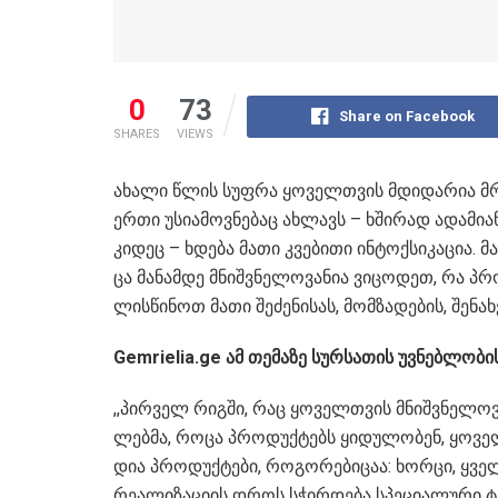
0
73
Share on Facebook
SHARES
VIEWS
ახა­ლი წლის სუფ­რა ყო­ველ­თვის მდი­და­რია მრა­
ერთი უსი­ა­მოვ­ნე­ბაც ახ­ლავს – ხში­რად ადა­მი­ა­
კი­დეც – ხდე­ბა მათი კვე­ბი­თი ინ­ტოქ­სი­კა­ცია. მ
ცა მა­ნამ­დე მნიშ­ვნე­ლო­ვა­ნია ვი­ცო­დეთ, რა პ
ლის­წი­ნოთ მათი შე­ძე­ნი­სას, მომ­ზა­დე­ბის, შე­ნახ­
Gemrielia.ge
ამ თემაზე
სურ­სა­თის უვ­ნებ­ლო­ბი
,,პირ­ველ რიგ­ში, რაც ყო­ველ­თვის მნიშ­ვნე­ლო­ვა
ლებ­მა, როცა პრო­დუქ­ტებს ყი­დუ­ლო­ბენ, ყო­ველ­
დია პრო­დუქ­ტე­ბი, რო­გო­რე­ბი­ცაა: ხორ­ცი, ყვე­
რე­ა­ლი­ზა­ცი­ის დროს სჭირ­დე­ბა სპე­ცი­ა­ლუ­რი ტე