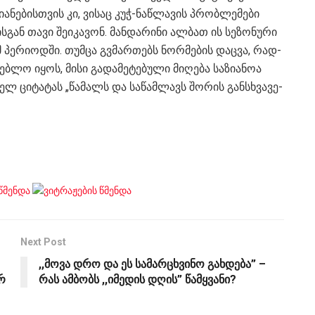
ი­ა­ნე­ბის­თვის კი, ვი­საც კუჭ-ნაწ­ლა­ვის პრობ­ლე­მე­ბი
­გან თავი შე­ი­კა­ვონ. მან­და­რი­ნი ალ­ბათ ის სე­ზო­ნუ­რი
 პე­რი­ოდ­ში. თუმ­ცა გვმარ­თებს ნორ­მე­ბის დაც­ვა, რად­
ებ­ლო იყოს, მისი გა­და­მე­ტე­ბუ­ლი მი­ღე­ბა სა­ზი­ა­ნოა
რელ ცი­ტა­ტას „წა­მალს და სა­წამ­ლავს შო­რის გან­სხვა­ვე­
Next Post
,,მოვა დრო და ეს სამარცხვინო გახდება” –
რ
რას ამბობს ,,იმედის დღის” წამყვანი?