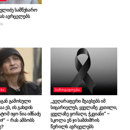
ელიძე სამწუხარო
ას ავრცელებს
26
ᲔᲑᲐ
ᲡᲐᲖᲝᲒᲐᲓᲝᲔᲑᲐ
ისგან გამოსული
,,ვეღარაფერი შეავსებს იმ
ა ეს, ის გახდის
სიცარიელეს, ყველაზე კეთილი,
ტომ იყო ნია იმნაძე
ყველაზე ყოჩაღი, ჭკვიანი“ –
ი!” – რას ამბობს
სკოლა ენ ჯი სამძიმრის
ე?
წერილს ავრცელებს