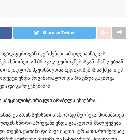
Share on Twitter
ვალ­ფე­რო­ვა­ნი კერ­ძე­ბით. ამ დღე­სას­წა­ულს
ნე­ბი სწო­რედ ამ მრა­ვალ­ფე­როვ­ნე­ბის­გან იწამ­ლე­ბი­ან
ათი შემ­დგო­მი მკურ­ნა­ლო­ბა მე­დი­კო­სე­ბის საქ­მეა, თუმ­
რო­დუქ­ტი უნდა მო­ვი­მა­რა­გოთ და რა უნდა გა­ვით­ვა­
ვის და გა­მო­ყე­ნე­ბი­სას.
ს სპე­ცი­ა­ლის­ტ ირაკ­ლი არა­ბუ­ლს ესაუბრა:
­ნია, ეს არის სურ­სა­თის სწო­რად შერ­ჩე­ვა. მომ­ხმა­რებ­
თვის სწო­რი არ­ჩე­ვა­ნი უნდა გა­ა­კე­თონ. მალ­ფუ­ჭე­ბა­
ლი, თევ­ზი, ქა­თა­მი და სხვა ისე­თი სურ­სა­თი, რო­მელ­საც
მ­პე­რა­ტუ­რუ­ლი რე­ჟი­მი და სა­ნი­ტა­რულ-ჰი­გი­ე­ნუ­რი