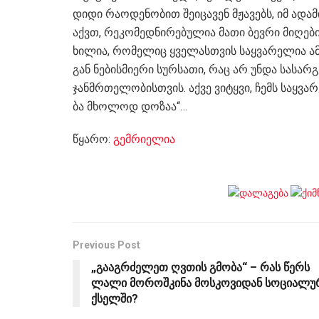
დიდი რა­ო­დე­ნო­ბით შე­ი­ცა­ვენ მჟა­ვებს, იმ ადა­მ
აქვთ, რე­კო­მედ­ნი­რე­ბუ­ლია მათი ბევ­რი მი­ღე­ბის
ხი­ლია, რო­მე­ლიც ყვე­ლას­თვის საყ­ვა­რე­ლია ამ
გან ნე­ბის­მი­ე­რი სურ­სა­თი, რაც არ უნდა სა­სარ­გ
ჯან­მრთე­ლო­ბის­თვის. აქვე ვი­ტყვი, ჩემს საყ­ვა­
ბა მხო­ლოდ დო­ზაა“…
წყარო:
გემრიელია
Previous Post
„გააგრძელეთ ღვთის გმობა“ – რას წერს
ლალი მოროშკინა მოსკოვიდან სოციალუ
ქსელში?