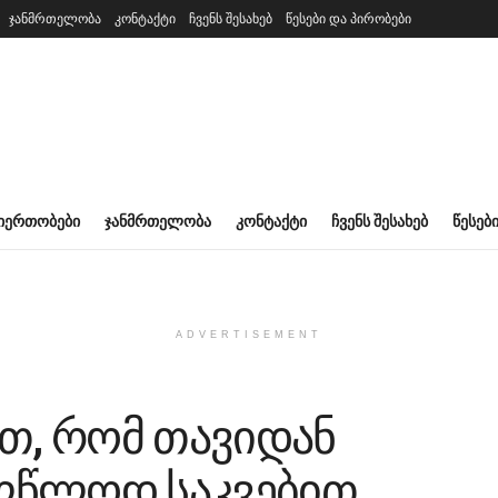
ჯანმრთელობა
კონტაქტი
ჩვენს შესახებ
წესები და პირობები
ᲘᲔᲠᲗᲝᲑᲔᲑᲘ
ᲯᲐᲜᲛᲠᲗᲔᲚᲝᲑᲐ
ᲙᲝᲜᲢᲐᲥᲢᲘ
ᲩᲕᲔᲜᲡ ᲨᲔᲡᲐᲮᲔᲑ
ᲬᲔᲡᲔᲑ
ADVERTISEMENT
თ, რომ თავიდან
ლწლოდ საკვებით