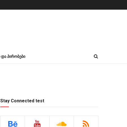
Ი ᲓᲐ ᲞᲘᲠᲝᲑᲔᲑᲘ
Stay Connected test