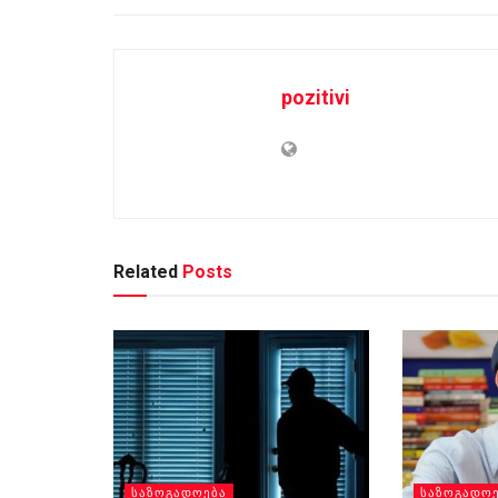
pozitivi
Related
Posts
ᲡᲐᲖᲝᲒᲐᲓᲝᲔᲑᲐ
ᲡᲐᲖᲝᲒᲐᲓᲝ