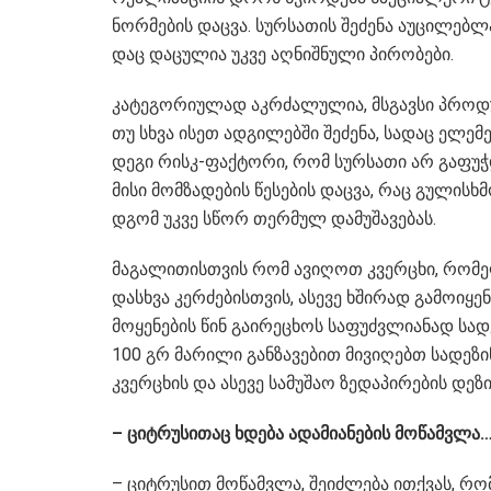
ნორ­მე­ბის დაც­ვა. სურ­სა­თის შე­ძე­ნა აუ­ცი­ლებ­ლ
დაც და­ცუ­ლია უკვე აღ­ნიშ­ნუ­ლი პი­რო­ბე­ბი.
კა­ტე­გო­რი­უ­ლად აკ­რძა­ლუ­ლია, მსგავ­სი პრო­დუქ­
თუ სხვა ისეთ ად­გი­ლებ­ში შე­ძე­ნა, სა­დაც ელე­მე
დე­გი რისკ-ფაქ­ტო­რი, რომ სურ­სა­თი არ გა­ფუჭ­დ
მისი მომ­ზა­დე­ბის წე­სე­ბის დაც­ვა, რაც გუ­ლის­
დგომ უკვე სწორ თერ­მულ და­მუ­შა­ვე­ბას.
მა­გა­ლი­თის­თვის რომ ავი­ღოთ კვერ­ცხი, რო­მე
დას­ხვა კერ­ძე­ბის­თვის, ასე­ვე ხში­რად გა­მო­ი­ყე
მო­ყე­ნე­ბის წინ გა­ი­რე­ცხოს სა­ფუძ­ვლი­ა­ნად სა
100 გრ მა­რი­ლი გან­ზა­ვე­ბით მი­ვი­ღებთ სა­დე­ზ
კვერ­ცხის და ასე­ვე სა­მუ­შაო ზე­და­პი­რე­ბის დე­ზი
– ციტ­რუ­სი­თაც ხდე­ბა ადა­მი­ა­ნე­ბის მო­წამ­ვლა
– ციტ­რუ­სით მო­წამ­ვლა, შე­იძ­ლე­ბა ით­ქვას, რომ