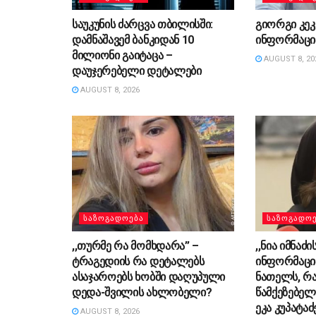
საუკუნის ძარცვა თბილისში:
გიორგი კეკ
დამნაშავემ ბანკიდან 10
ინფორმაცი
მილიონი გაიტაცა –
AUGUST 8, 20
დაუჯერებელი დეტალები
AUGUST 8, 2026
ᲡᲐᲖᲝᲒᲐᲓᲝᲔᲑᲐ
ᲡᲐᲖᲝᲒᲐᲓᲝ
,,თურმე რა მომხდარა” –
,,ნია იმნაძ
ტრაგედიის რა დეტალებს
ინფორმაცია
ასაჯაროებს ხობში დაღუპული
ნათელს, რა
დედა-შვილის ახლობელი?
წამქეზებელ
ეკა კუპატაძ
AUGUST 8, 2026