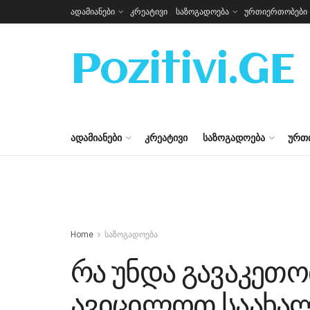
ადამიანები
კრეატივი
საზოგადოება
ურთიერთობები
Pozitivi.GE
ᲐᲓᲐᲛᲘᲐᲜᲔᲑᲘ
ᲙᲠᲔᲐᲢᲘᲕᲘ
ᲡᲐᲖᲝᲒᲐᲓᲝᲔᲑᲐ
ᲣᲠᲗ
Home
საზოგადოება
რა უნდა გავაკეთო
ავიცილოთ საახა