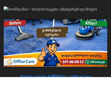
რბილი ავეჯის ქიმწმენდა – OfficeCare
About
Advertise
Privacy & Policy
Contact
© 2026
JNews
- Premium WordPress news & magazine theme by